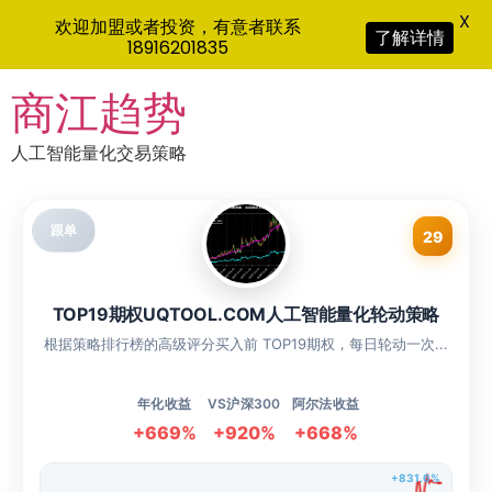
X
欢迎加盟或者投资，有意者联系
了解详情
18916201835
Skip
商江趋势
to
content
人工智能量化交易策略
跟单
29
TOP19期权UQTOOL.COM人工智能量化轮动策略
根据策略排行榜的高级评分买入前 TOP19期权，每日轮动一次...
年化收益
VS沪深300
阿尔法收益
+669%
+920%
+668%
+831.6%