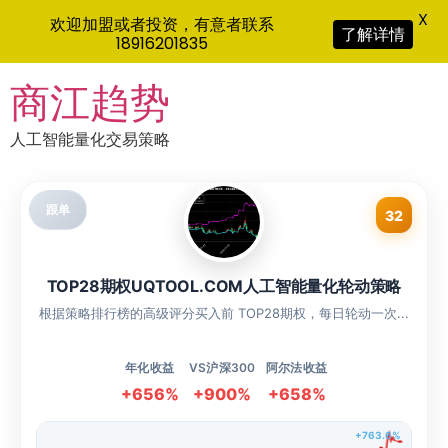
X
欢迎加盟或者投资，有意者联系
了解详情
18916201835
Skip
商江趋势
to
content
人工智能量化交易策略
跟单
32
TOP28期权UQTOOL.COM人工智能量化轮动策略
根据策略排行榜的高级评分买入前 TOP28期权，每日轮动一次...
年化收益
VS沪深300
阿尔法收益
+656%
+900%
+658%
+763.6%