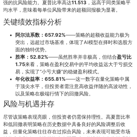
强的抗风险能力。夏普比率高达
11.513
，远高于同类策略平
均水平，意味着每单位风险带来的超额回报极为显著。
关键绩效指标分析
阿尔法系数：657.92%
——策略的超额收益能力极为
突出，远超过市场基准，体现了AI模型在择时和选股方
面的独特优势。
胜率：52.82%
——虽然胜率并非极高，但结合
盈亏比
1.75
来看，策略在盈利交易中的平均收益远大于亏损交
易，实现了“小亏大赚”的稳健盈利模式。
年化收益率：655.81%
——这一数字在量化策略中属
于顶尖水平，但投资者需注意高收益伴随的高波动性，
以及策略在极端行情下的回撤风险。
风险与机遇并存
尽管该策略表现亮眼，但投资者仍需保持理性。高夏普比率
和低回撤表明策略在历史数据中具备良好的风险调整后收
益，但量化策略往往存在过拟合风险，未来表现可能受市场