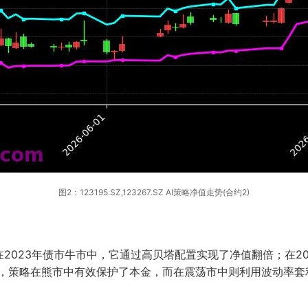
图2：123195.SZ,123267.SZ AI策略净值走势(合约2)
023年债市牛市中，它通过高贝塔配置实现了净值翻倍；在20
冲，策略在熊市中有效保护了本金，而在震荡市中则利用波动率套