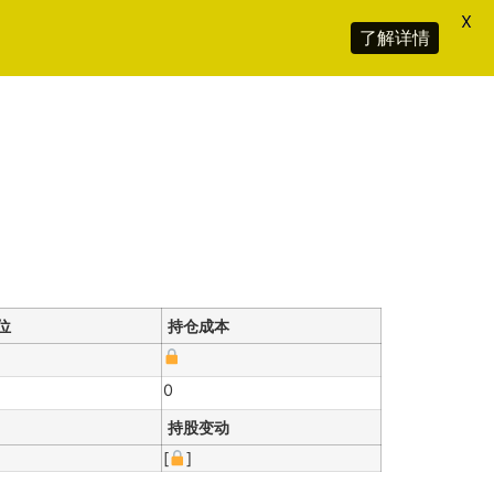
X
了解详情
位
持仓成本
0
持股变动
[
]