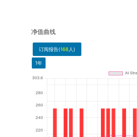
净值曲线
订阅报告(
168
人)
1年