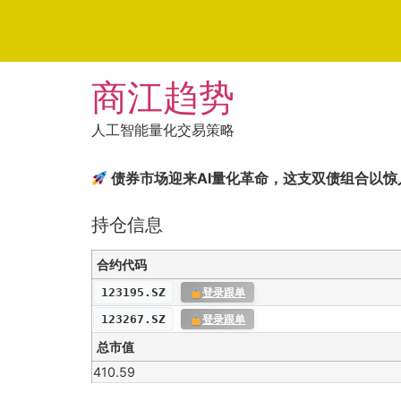
Skip
商江趋势
to
content
人工智能量化交易策略
债券市场迎来AI量化革命，这支双债组合以
持仓信息
合约代码
123195.SZ
登录跟单
123267.SZ
登录跟单
总市值
410.59