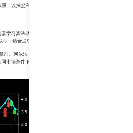
权重，以捕捉利率下行的资本利得。
机器学习算法动态调整持仓权重。与传统固收策略
进取型，适合追求超额收益的债券投资者。
准。阿尔法收益率为-17,309.5%，看似为负，
相同市场条件下多赚取了近16%的累积收益，凸显