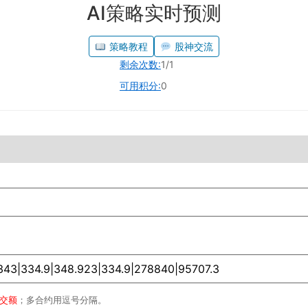
AI策略实时预测
策略教程
股神交流
剩余次数:
1/1
可用积分:
0
成交额
；多合约用逗号分隔。