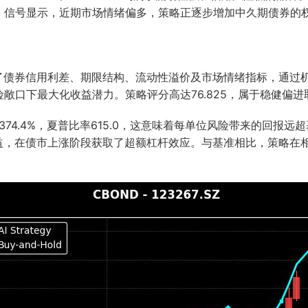
。信号显示，近期市场情绪偏多，策略正逐步增加中久期债券的
合了债券信用利差、期限结构、流动性溢价及市场情绪指标，通过
敞口下最大化收益潜力。策略评分高达76.825，属于稳健偏
4.4%，夏普比率615.0，这意味着每单位风险带来的回报远超基
收益，在债市上涨阶段获取了超额杠杆效应。与基准相比，策略在