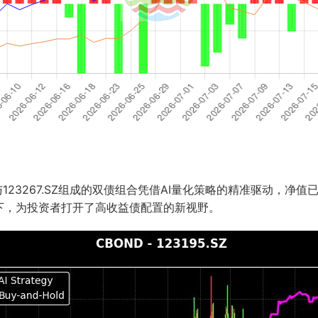
与123267.SZ组成的双债组合凭借AI量化策略的精准驱动，净值
下，为投资者打开了高收益债配置的新视野。