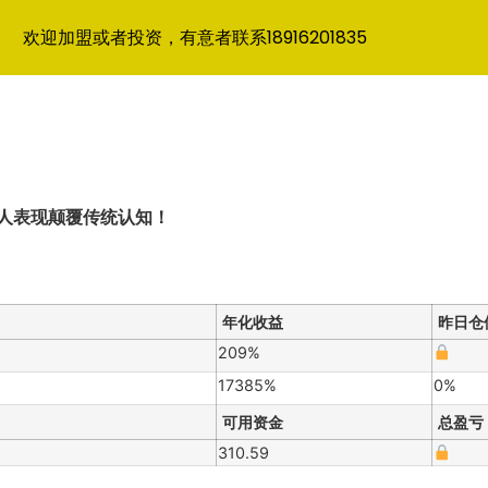
欢迎加盟或者投资，有意者联系18916201835
惊人表现颠覆传统认知！
年化收益
昨日仓
209%
17385%
0%
可用资金
总盈亏
310.59