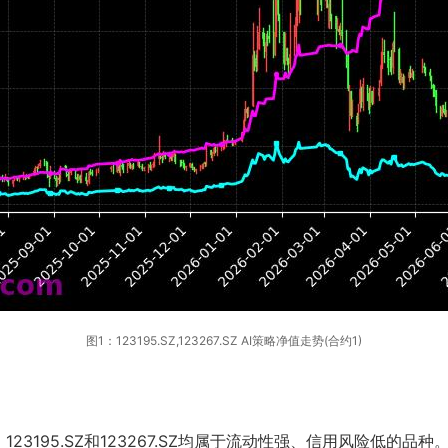
图1：123195.SZ,123267.SZ AI策略净值走势(合约1)
3195.SZ和123267.SZ均属于流动性强、信用风险低的