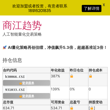
X
欢迎加盟或者投资，有意者联系
了解详情
18916201835
Skip
商江趋势
to
content
人工智能量化交易策略
AI量化策略再创佳绩，净值飙升5.3倍，超越基准近3倍！
持仓信息
合约代码
年化收益
昨日仓位
持仓成本
387%
h30066.CSI
登录跟单
139%
0%
0
931033.CSI
登录跟单
总市值
可用资金
总盈亏
持股变动
634.71
534.71
[
]