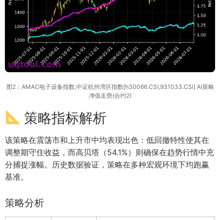
图2：AMAC电子设备指数,中证杭州湾区指数[h30066.CSI,931033.CSI] AI策略
净值走势(合约2)
策略指标解析
该策略在震荡市和上升市中均表现出色：低回撤特性使其在
调整期守住收益，而高贝塔（54.1%）则确保在趋势行情中充
分捕捉涨幅。历史数据验证，策略在多种宏观环境下均跑赢
基准。
策略分析