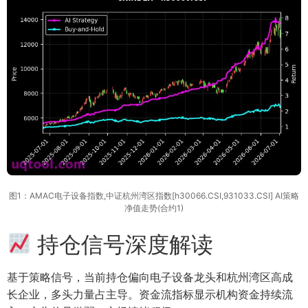
图1：AMAC电子设备指数,中证杭州湾区指数[h30066.CSI,931033.CSI] AI策略
净值走势(合约1)
持仓信号深度解读
基于策略信号，当前持仓偏向电子设备龙头和杭州湾区高成
长企业，多头力量占主导。资金流指标显示机构资金持续流