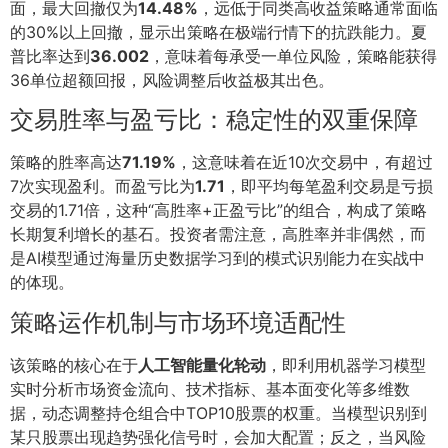
面，最大回撤仅为
14.48%
，远低于同类高收益策略通常面临
的30%以上回撤，显示出策略在极端行情下的抗跌能力。夏
普比率达到
36.002
，意味着每承受一单位风险，策略能获得
36单位超额回报，风险调整后收益极其出色。
交易胜率与盈亏比：稳定性的双重保障
策略的胜率高达
71.19%
，这意味着在近10次交易中，有超过
7次实现盈利。而盈亏比为
1.71
，即平均每笔盈利交易是亏损
交易的1.71倍，这种“高胜率+正盈亏比”的组合，构成了策略
长期复利增长的基石。投资者需注意，高胜率并非偶然，而
是AI模型通过海量历史数据学习到的模式识别能力在实战中
的体现。
策略运作机制与市场环境适配性
该策略的核心在于
人工智能量化轮动
，即利用机器学习模型
实时分析市场资金流向、技术指标、基本面变化等多维数
据，动态调整持仓组合中TOP10股票的权重。当模型识别到
某只股票出现趋势强化信号时，会加大配置；反之，当风险