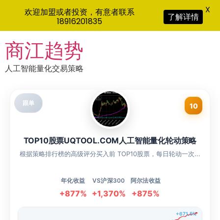
X
欢迎加盟或者投资，有意者联系
了解详情
18916201835
Skip
商江趋势
to
content
人工智能量化交易策略
跟单
10
TOP10股票UQTOOL.COM人工智能量化轮动策略
根据策略排行榜的高级评分买入前 TOP10股票，每日轮动一次...
年化收益
VS沪深300
阿尔法收益
+877%
+1,370%
+875%
+671.5%