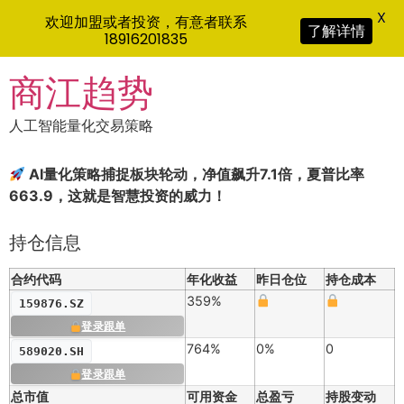
X
欢迎加盟或者投资，有意者联系
了解详情
18916201835
Skip
商江趋势
to
content
人工智能量化交易策略
AI量化策略捕捉板块轮动，净值飙升7.1倍，夏普比率
663.9，这就是智慧投资的威力！
持仓信息
合约代码
年化收益
昨日仓位
持仓成本
359%
159876.SZ
登录跟单
764%
0%
0
589020.SH
登录跟单
总市值
可用资金
总盈亏
持股变动