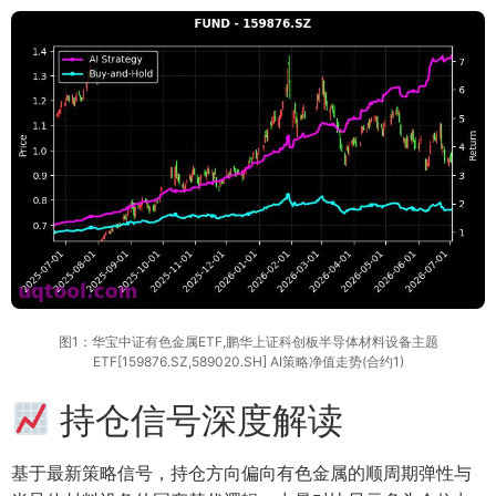
图1：华宝中证有色金属ETF,鹏华上证科创板半导体材料设备主题
ETF[159876.SZ,589020.SH] AI策略净值走势(合约1)
持仓信号深度解读
基于最新策略信号，持仓方向偏向有色金属的顺周期弹性与