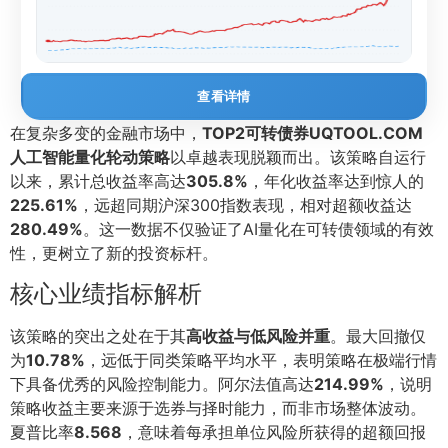
查看详情
在复杂多变的金融市场中，
TOP2可转债券UQTOOL.COM
人工智能量化轮动策略
以卓越表现脱颖而出。该策略自运行
以来，累计总收益率高达
305.8%
，年化收益率达到惊人的
225.61%
，远超同期沪深300指数表现，相对超额收益达
280.49%
。这一数据不仅验证了AI量化在可转债领域的有效
性，更树立了新的投资标杆。
核心业绩指标解析
该策略的突出之处在于其
高收益与低风险并重
。最大回撤仅
为
10.78%
，远低于同类策略平均水平，表明策略在极端行情
下具备优秀的风险控制能力。阿尔法值高达
214.99%
，说明
策略收益主要来源于选券与择时能力，而非市场整体波动。
夏普比率
8.568
，意味着每承担单位风险所获得的超额回报