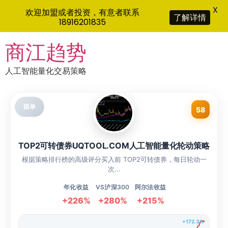
X
欢迎加盟或者投资，有意者联系
了解详情
18916201835
Skip
商江趋势
to
content
人工智能量化交易策略
跟单
58
TOP2可转债券UQTOOL.COM人工智能量化轮动策略
根据策略排行榜的高级评分买入前 TOP2可转债券，每日轮动一
次...
年化收益
VS沪深300
阿尔法收益
+226%
+280%
+215%
+172.3%