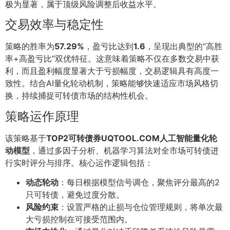
极为显著，属于顶级风险调整后收益水平。
交易效率与稳定性
策略的胜率为
57.29%
，盈亏比达到
1.6
，呈现出典型的“高胜
率+高盈亏比”双优特征。这意味着策略不仅在多数交易中获
利，而且盈利幅度显著大于亏损幅度，交易逻辑具有高度一
致性。结合AI量化轮动机制，策略能够快速适应市场风格切
换，持续捕捉可转债市场的结构性机会。
策略运作原理
该策略基于
TOP2可转债券UQTOOL.COM人工智能量化轮
动模型
，通过多因子分析、机器学习算法对全市场可转债进
行实时评分与排序。核心运作逻辑包括：
动态轮动
：每日根据模型信号调仓，聚焦评分最高的2
只可转债，避免过度分散。
风险约束
：设置严格的止损与仓位管理规则，将单次最
大亏损控制在可接受范围内。