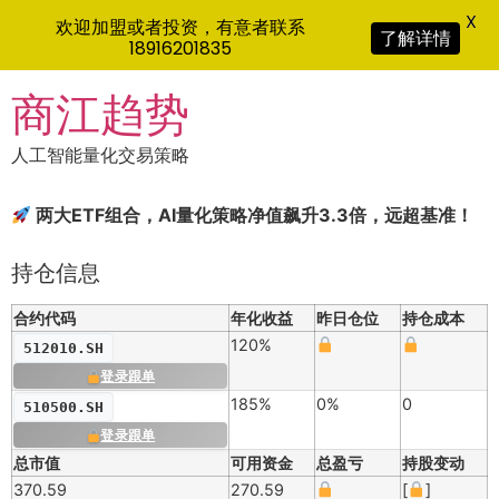
X
欢迎加盟或者投资，有意者联系
了解详情
18916201835
Skip
商江趋势
to
content
人工智能量化交易策略
两大ETF组合，AI量化策略净值飙升3.3倍，远超基准！
持仓信息
合约代码
年化收益
昨日仓位
持仓成本
120%
512010.SH
登录跟单
185%
0%
0
510500.SH
登录跟单
总市值
可用资金
总盈亏
持股变动
370.59
270.59
[
]