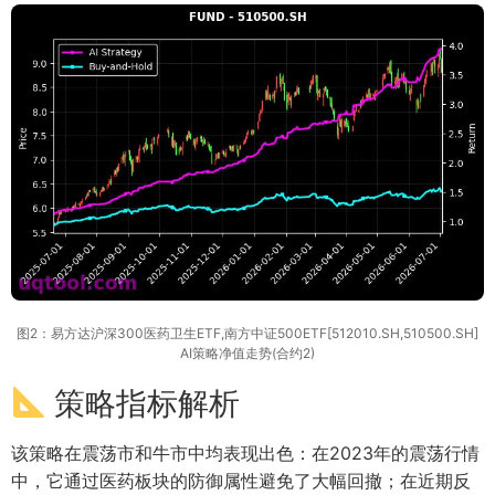
图2：易方达沪深300医药卫生ETF,南方中证500ETF[512010.SH,510500.SH]
AI策略净值走势(合约2)
策略指标解析
该策略在震荡市和牛市中均表现出色：在2023年的震荡行情
中，它通过医药板块的防御属性避免了大幅回撤；在近期反