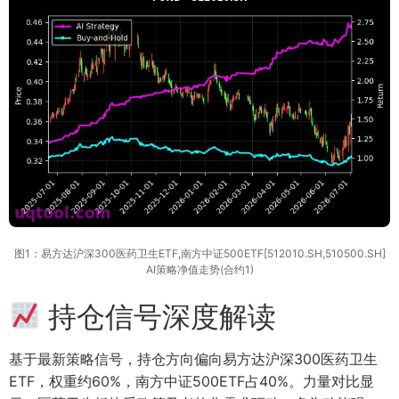
图1：易方达沪深300医药卫生ETF,南方中证500ETF[512010.SH,510500.SH]
AI策略净值走势(合约1)
持仓信号深度解读
基于最新策略信号，持仓方向偏向易方达沪深300医药卫生
ETF，权重约60%，南方中证500ETF占40%。力量对比显