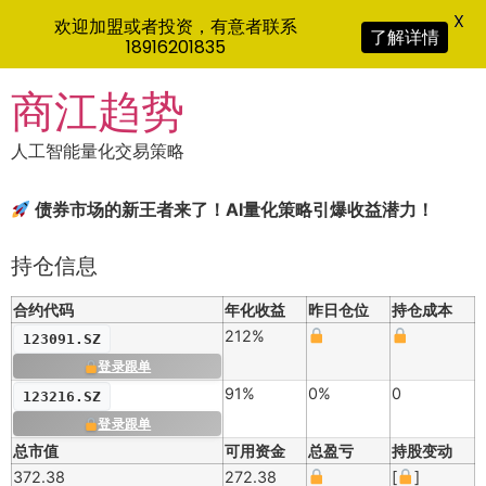
X
欢迎加盟或者投资，有意者联系
了解详情
18916201835
Skip
商江趋势
to
content
人工智能量化交易策略
债券市场的新王者来了！AI量化策略引爆收益潜力！
持仓信息
合约代码
年化收益
昨日仓位
持仓成本
212%
123091.SZ
登录跟单
91%
0%
0
123216.SZ
登录跟单
总市值
可用资金
总盈亏
持股变动
372.38
272.38
[
]