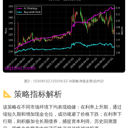
图2：123091.SZ,123216.SZ AI策略净值走势(合约2)
策略指标解析
该策略在不同市场环境下均表现稳健：在利率上升期，通过
缩短久期和增加现金仓位，成功规避了价格下跌；在利率下
行期，则积极加仓长期债券，捕捉资本利得。历史回测显