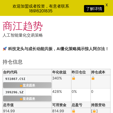
X
欢迎加盟或者投资，有意者联系
了解详情
18916201835
Skip
商江趋势
to
content
人工智能量化交易策略
科技龙头与成长动能共振，AI量化策略揭示惊人阿尔法！
持仓信息
合约代码
年化收益
昨日仓位
持仓成本
340%
931087.CSI
登录跟单
428%
0%
0
399296.SZ
登录跟单
总市值
可用资金
总盈亏
持股变动
914.99
814.99
[
]