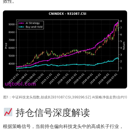
效性。
图1：中证科技龙头指数,创成长[931087.CSI,399296.SZ] AI策略净值走势(合约1)
持仓信号深度解读
根据策略信号，当前持仓偏向科技龙头中的高成长子行业，