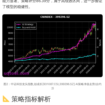
能力显著。策略评分86.39分，属于高绩效区间，进一步验证
了模型的稳健性。
图2：中证科技龙头指数,创成长[931087.CSI,399296.SZ] AI策略净值走势(合约
2)
策略指标解析