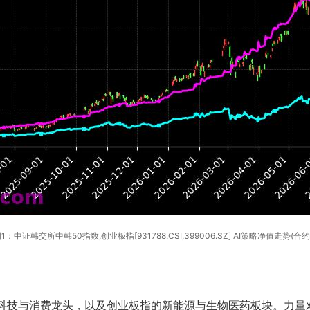
1：中证韩交所中韩50指数,创业板指[931788.CSI,399006.SZ] AI策略净值走势(合约
科技与消费龙头，以及创业板指的新能源与生物医药板块。力量