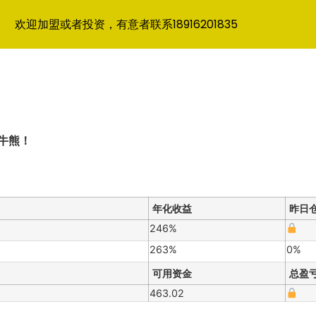
欢迎加盟或者投资，有意者联系18916201835
牛熊！
年化收益
昨日
246%
263%
0%
可用资金
总盈
463.02