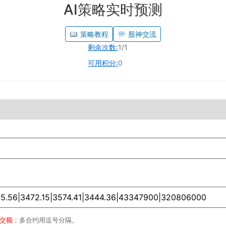
AI策略实时预测
策略教程
股神交流
剩余次数:
1/1
可用积分:
0
成交额
；多合约用逗号分隔。