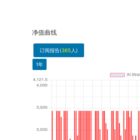
净值曲线
订阅报告(
365
人)
1年