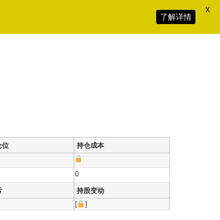
X
了解详情
仓位
持仓成本
0
亏
持股变动
[
]