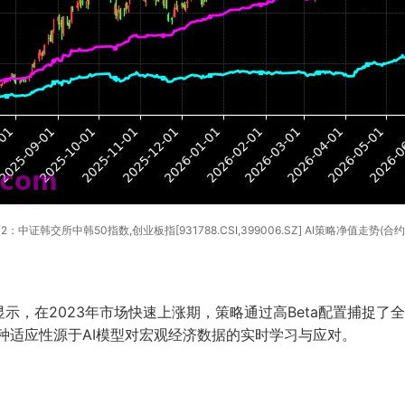
2：中证韩交所中韩50指数,创业板指[931788.CSI,399006.SZ] AI策略净值走势(合约
，在2023年市场快速上涨期，策略通过高Beta配置捕捉了全
这种适应性源于AI模型对宏观经济数据的实时学习与应对。