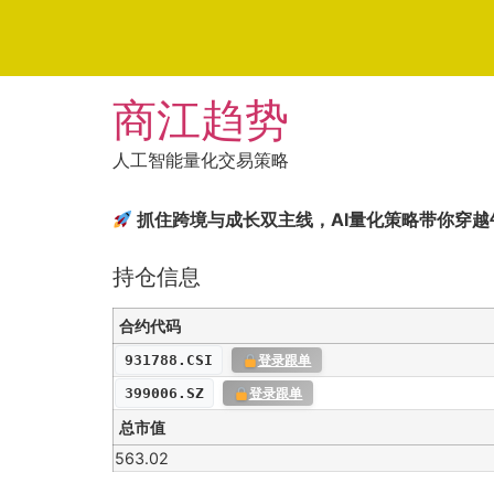
Skip
商江趋势
to
content
人工智能量化交易策略
抓住跨境与成长双主线，AI量化策略带你穿越
持仓信息
合约代码
931788.CSI
登录跟单
399006.SZ
登录跟单
总市值
563.02