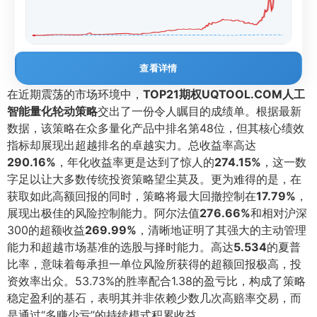
查看详情
在近期震荡的市场环境中，
TOP21期权UQTOOL.COM人工
智能量化轮动策略
交出了一份令人瞩目的成绩单。根据最新
数据，该策略在众多量化产品中排名第48位，但其核心绩效
指标却展现出超越排名的卓越实力。总收益率高达
290.16%
，年化收益率更是达到了惊人的
274.15%
，这一数
字足以让大多数传统投资策略望尘莫及。更为难得的是，在
获取如此高额回报的同时，策略将最大回撤控制在
17.79%
，
展现出极佳的风险控制能力。阿尔法值
276.66%
和相对沪深
300的超额收益
269.99%
，清晰地证明了其强大的主动管理
能力和超越市场基准的选股与择时能力。高达
5.534
的夏普
比率，意味着每承担一单位风险所获得的超额回报极高，投
资效率出众。53.73%的胜率配合1.38的盈亏比，构成了策略
稳定盈利的基石，表明其并非依赖少数几次高赔率交易，而
是通过“多赚少亏”的持续模式积累收益。