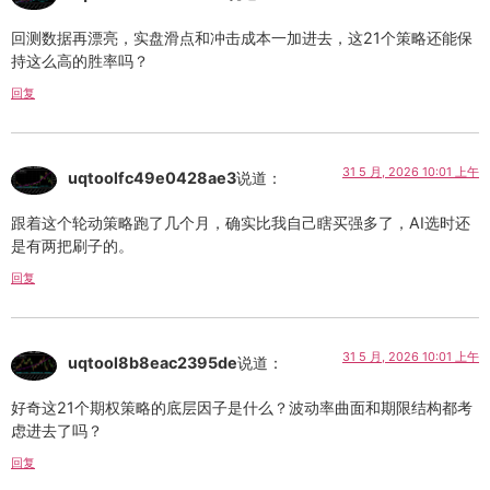
回测数据再漂亮，实盘滑点和冲击成本一加进去，这21个策略还能保
持这么高的胜率吗？
回复
31 5 月, 2026 10:01 上午
uqtoolfc49e0428ae3
说道：
跟着这个轮动策略跑了几个月，确实比我自己瞎买强多了，AI选时还
是有两把刷子的。
回复
31 5 月, 2026 10:01 上午
uqtool8b8eac2395de
说道：
好奇这21个期权策略的底层因子是什么？波动率曲面和期限结构都考
虑进去了吗？
回复