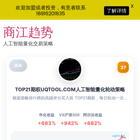
X
欢迎加盟或者投资，有意者联系
了解详情
18916201835
Skip
商江趋势
to
content
人工智能量化交易策略
跟单
27
TOP21期权UQTOOL.COM人工智能量化轮动策略
根据策略排行榜的高级评分买入前 TOP21期权，每日轮动一次...
年化收益
VS沪深300
阿尔法收益
+683%
+942%
+682%
+871.7%