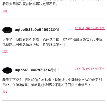
看最大回撤和夏普比率再决定跟不跟。
回复
28 6 月, 2026 4:00 下午
uqtool935a0e946923
说道：
太牛了！我跟着这个策略小仓位试了试，赛轮轮胎最近确实稳，中际
旭创蹭上AI概念后涨得猛，希望继续发光！
回复
28 6 月, 2026 4:00 下午
uqtool713bc7d711e4
说道：
我看了下K线，赛轮轮胎在布林带上轨附近，中际旭创MACD金叉刚
形成，但RSI偏高。策略是趋势跟踪还是均值回归？求细节！
回复