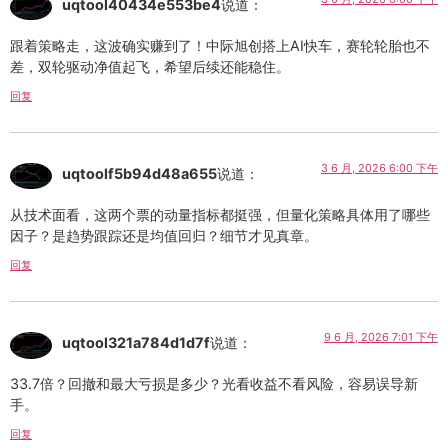
uqtool40434e553be4
说道：
跟着策略走，这波确实赚到了！中际旭创搭上AI快车，赛轮轮胎也不
差，双轮驱动净值起飞，希望后续还能稳住。
回复
3 6 月, 2026 6:00 下午
uqtoolf5b94d48a655
说道：
从技术面看，这两个票的动量指标都挺强，但量化策略具体用了哪些
因子？是趋势跟踪还是均值回归？细节才见真章。
回复
9 6 月, 2026 7:01 下午
uqtool321a784d1d7f
说道：
33.7倍？回撤和最大亏损是多少？光看收益不看风险，容易误导新
手。
回复