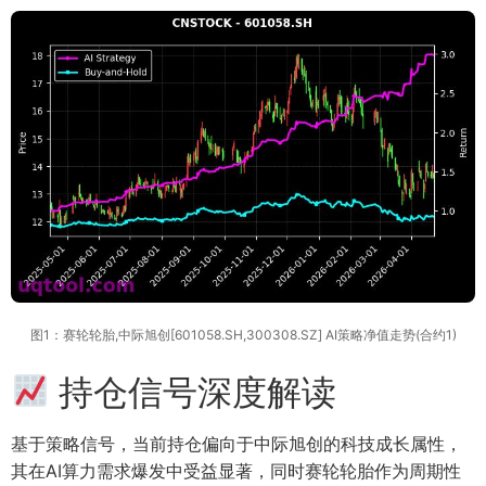
图1：赛轮轮胎,中际旭创[601058.SH,300308.SZ] AI策略净值走势(合约1)
持仓信号深度解读
基于策略信号，当前持仓偏向于中际旭创的科技成长属性，
其在AI算力需求爆发中受益显著，同时赛轮轮胎作为周期性