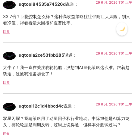
29 6 月, 2026 1:01 上午
uqtool84535a74526d
说道：
33.7倍？回撤控制怎么样？这种高收益策略往往伴随巨大风险，别只
看净值，得看看最大回撤和夏普比率。
回复
29 6 月, 2026 1:01 上午
uqtoola2ce531bb285
说道：
太牛了！我一直在关注赛轮轮胎，没想到AI量化策略这么准。跟着趋
势走，这波我准备加仓了！
回复
29 6 月, 2026 1:01 上午
uqtool12c1d4bbcd4c
说道：
双星闪耀？我猜策略用了动量因子和行业轮动。中际旭创是AI算力龙
头，赛轮轮胎是周期反转，逻辑上说得通，但样本外测试过吗？
回复