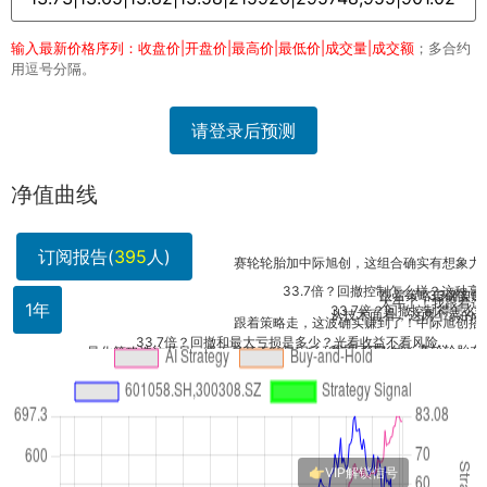
输入最新价格序列：收盘价|开盘价|最高价|最低价|成交量|成交额
；多合约
用逗号分隔。
请登录后预测
净值曲线
订阅报告(
395
人)
赛轮轮胎加中际旭创，这组合确实有想象力！跟了一波
33.7倍？回撤控制怎么样？这种高收益策略
跟着策略走确实赚了，中际
33.7倍？回测
太牛了！我跟着这个策略小
1年
33.7倍？回撤控制得怎么样？这种
从技术面看，这两个票的动量指标都
跟着策略走，这波确实赚到了！中际旭创搭上AI快车，
双星闪
33.7倍？回撤和最大亏损是多少？光看收益不看风险...
我看了下K线，赛轮轮胎在布林带上
量化策略选这两只，是不是基于动量因子和行业轮动？能...