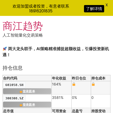
X
欢迎加盟或者投资，有意者联系
了解详情
18916201835
Skip
商江趋势
to
content
人工智能量化交易策略
两大龙头联手，AI策略精准捕捉超额收益，引爆投资新机
遇！
持仓信息
合约代码
年化收益
昨日仓位
持仓成本
164%
601058.SH
登录跟单
3581%
0%
0
300308.SZ
登录跟单
总市值
可用资金
总盈亏
持股变动