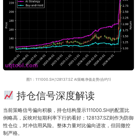
图1：111000.SH,128137.SZ AI策略净值走势(合约1)
持仓信号深度解读
当前策略信号偏向积极，持仓结构显示111000.SH的配置比
例略高，反映对短期利率下行的看好；128137.SZ则作为防御
性仓位，对冲信用风险。整体力量对比偏向进攻，但回撤控
制严格。