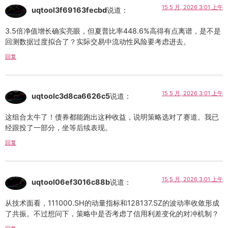
15 5 月, 2026 3:01 上午
uqtool3f69163fecbd
说道：
3.5倍净值增长确实亮眼，但夏普比率448.6%高得有点离谱，是不是
回测数据过度拟合了？实际交易中流动性风险要考虑进去。
回复
15 5 月, 2026 3:01 上午
uqtoolc3d8ca6626c5
说道：
这组合太牛了！债券都能跑出这种收益，说明策略选对了赛道。我已
经跟投了一部分，坐等后续表现。
回复
15 5 月, 2026 3:01 上午
uqtool06ef3016c88b
说道：
从技术面看，111000.SH的动量指标和128137.SZ的波动率收敛形成
了共振。不过想问下，策略中是否考虑了信用利差变化的对冲机制？