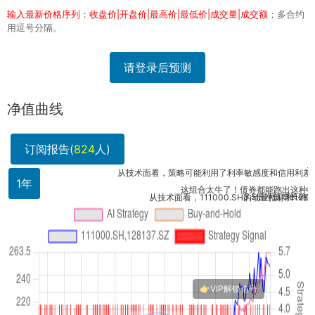
输入最新价格序列：收盘价|开盘价|最高价|最低价|成交量|成交额
；多合约
用逗号分隔。
请登录后预测
净值曲线
订阅报告(
824
人)
这组合
从技术面看，策略可能利用了利率敏感度和信用利差轮动..
1年
这组合太牛了！债券都能跑出这种收益，看
3.5倍净值增长确实亮眼，
从技术面看，111000.SH的动量指标和1281...