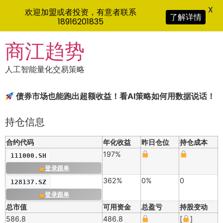
X
欢迎加盟或者投资，有意者联系
了解详情
18916201835
Skip
商江趋势
to
content
人工智能量化交易策略
债券市场也能跑出超额收益！看AI策略如何用数据说话！
持仓信息
合约代码
年化收益
昨日仓位
持仓成本
197%
111000.SH
登录跟单
362%
0%
0
128137.SZ
登录跟单
总市值
可用资金
总盈亏
持股变动
586.8
486.8
[
]