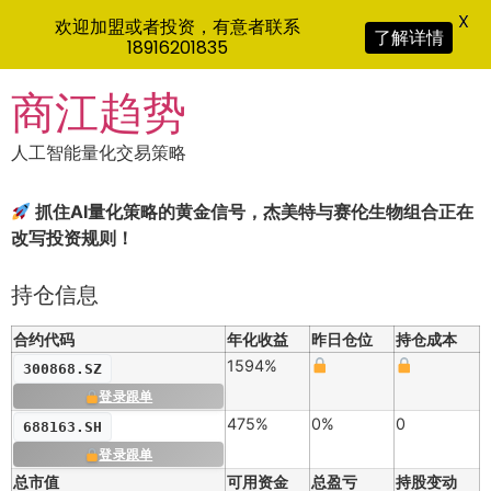
X
欢迎加盟或者投资，有意者联系
了解详情
18916201835
Skip
商江趋势
to
content
人工智能量化交易策略
抓住AI量化策略的黄金信号，杰美特与赛伦生物组合正在
改写投资规则！
持仓信息
合约代码
年化收益
昨日仓位
持仓成本
1594%
300868.SZ
登录跟单
475%
0%
0
688163.SH
登录跟单
总市值
可用资金
总盈亏
持股变动