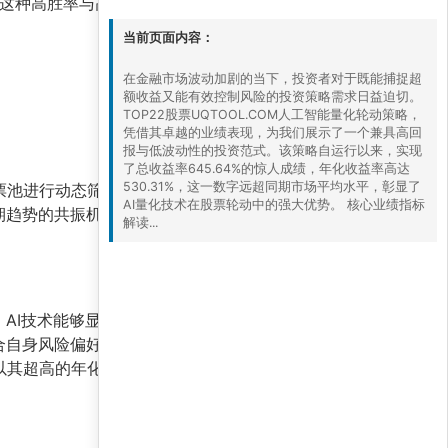
。这种高胜率与高盈亏比的组合，为策略的长期稳
当前页面内容：
在金融市场波动加剧的当下，投资者对于既能捕捉超
额收益又能有效控制风险的投资策略需求日益迫切。
TOP22股票UQTOOL.COM人工智能量化轮动策略，
凭借其卓越的业绩表现，为我们展示了一个兼具高回
报与低波动性的投资范式。该策略自运行以来，实现
了总收益率645.64%的惊人成绩，年化收益率高达
530.31%，这一数字远超同期市场平均水平，彰显了
股票池进行动态筛选与轮动配置。AI模型持续学习市
AI量化技术在股票轮动中的强大优势。 核心业绩指标
期趋势的共振机会。这种轮动机制有效规避了单一
解读...
AI技术能够显著提升策略的适应性与盈利能力。
合自身风险偏好，将此类策略作为
进攻型资产组合
略以其超高的年化收益、极低的回撤和卓越的风险调