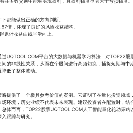
意味着在多数交易中能够实现盈利，且盈利幅度显著大于亏损幅度
条件下都能做出正确的方向判断。
1.67倍，体现了良好的风险收益结构。
得累计收益曲线平滑向上。
通过UQTOOL.COM平台的大数据与机器学习算法，对TOP22
之间的非线性关系，从而在个股间进行高频切换，捕捉短期与中
置降低了整体波动。
策略提供了一个极具参考价值的案例。它证明了在量化投资领域，
市场环境，历史业绩不代表未来表现。建议投资者在配置时，结
体而言，TOP22股票UQTOOL.COM人工智能量化轮动策
深入跟踪与研究。