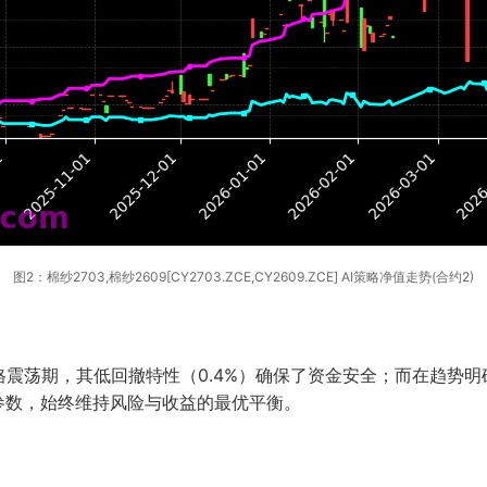
图2：棉纱2703,棉纱2609[CY2703.ZCE,CY2609.ZCE] AI策略净值走势(合约2)
震荡期，其低回撤特性（0.4%）确保了资金安全；而在趋势明
参数，始终维持风险与收益的最优平衡。