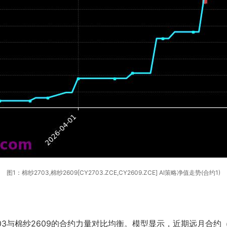
图1：棉纱2703,棉纱2609[CY2703.ZCE,CY2609.ZCE] AI策略净值走势(合约1)
3与棉纱2609的合约力量对比均衡。模型显示，近期远月合约（