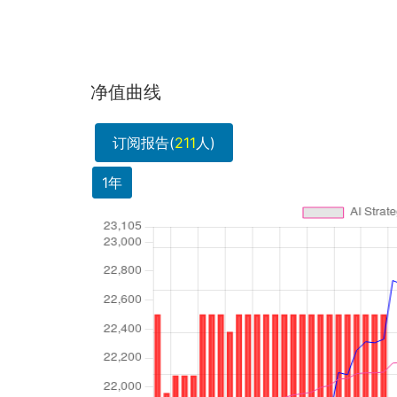
净值曲线
订阅报告(
211
人)
1年
AI量化就
棉纱跨期套