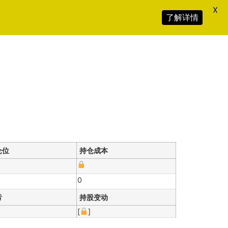
X
了解详情
仓位
持仓成本
0
亏
持股变动
[
]