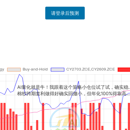
请登录后预测
是牛！我跟着这个策略小仓位试了试，确实稳...
利做得好确实回撤小，但年化100%得靠高...