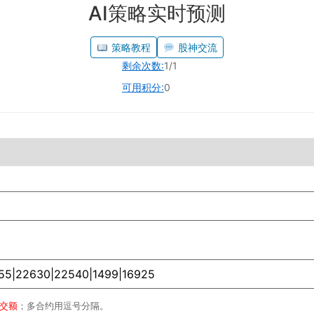
AI策略实时预测
策略教程
股神交流
剩余次数:
1/1
可用积分:
0
成交额
；多合约用逗号分隔。