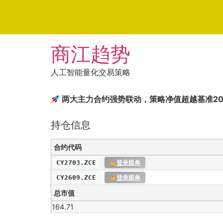
Skip
商江趋势
to
content
人工智能量化交易策略
两大主力合约强势联动，策略净值超越基准2
持仓信息
合约代码
CY2703.ZCE
登录跟单
CY2609.ZCE
登录跟单
总市值
164.71