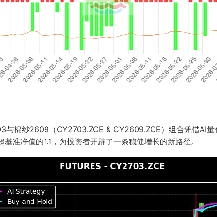
棉纱2609（CY2703.ZCE & CY2609.ZCE）组合凭
超基准净值的1.1，为投资者开辟了一条稳健增长的新路径。