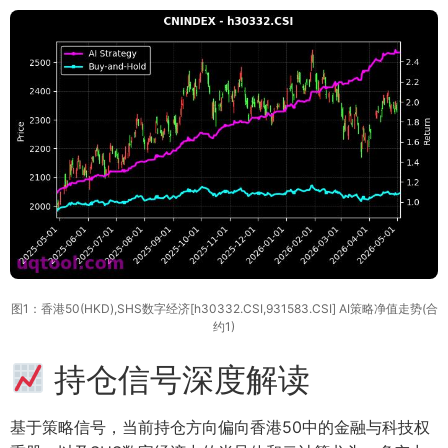
图1：香港50(HKD),SHS数字经济[h30332.CSI,931583.CSI] AI策略净值走势(合
约1)
持仓信号深度解读
基于策略信号，当前持仓方向偏向香港50中的金融与科技权