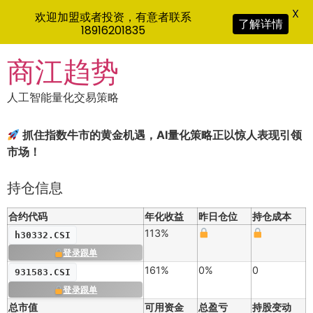
X
欢迎加盟或者投资，有意者联系
了解详情
18916201835
Skip
商江趋势
to
content
人工智能量化交易策略
抓住指数牛市的黄金机遇，AI量化策略正以惊人表现引领
市场！
持仓信息
合约代码
年化收益
昨日仓位
持仓成本
113%
h30332.CSI
登录跟单
161%
0%
0
931583.CSI
登录跟单
总市值
可用资金
总盈亏
持股变动