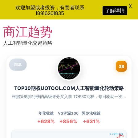
X
欢迎加盟或者投资，有意者联系
了解详情
18916201835
Skip
商江趋势
to
content
人工智能量化交易策略
跟单
38
TOP30期权UQTOOL.COM人工智能量化轮动策略
根据策略排行榜的高级评分买入前 TOP30期权，每日轮动一次...
年化收益
VS沪深300
阿尔法收益
+628%
+856%
+631%
+723.0%