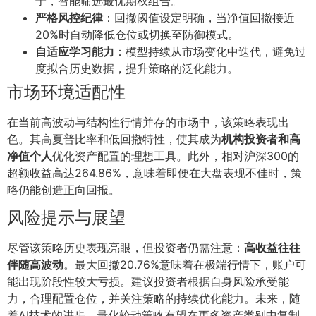
子，智能筛选最优期权组合。
严格风控纪律
：回撤阈值设定明确，当净值回撤接近
20%时自动降低仓位或切换至防御模式。
自适应学习能力
：模型持续从市场变化中迭代，避免过
度拟合历史数据，提升策略的泛化能力。
市场环境适配性
在当前高波动与结构性行情并存的市场中，该策略表现出
色。其高夏普比率和低回撤特性，使其成为
机构投资者和高
净值个人
优化资产配置的理想工具。此外，相对沪深300的
超额收益高达264.86%，意味着即便在大盘表现不佳时，策
略仍能创造正向回报。
风险提示与展望
尽管该策略历史表现亮眼，但投资者仍需注意：
高收益往往
伴随高波动
。最大回撤20.76%意味着在极端行情下，账户可
能出现阶段性较大亏损。建议投资者根据自身风险承受能
力，合理配置仓位，并关注策略的持续优化能力。未来，随
着AI技术的进步，量化轮动策略有望在更多资产类别中复制