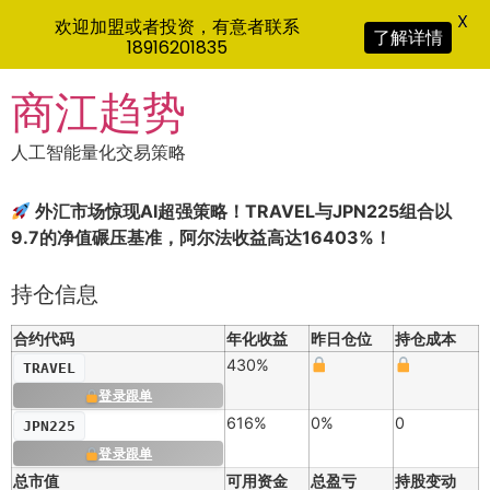
X
欢迎加盟或者投资，有意者联系
了解详情
18916201835
Skip
商江趋势
to
content
人工智能量化交易策略
外汇市场惊现AI超强策略！TRAVEL与JPN225组合以
9.7的净值碾压基准，阿尔法收益高达16403%！
持仓信息
合约代码
年化收益
昨日仓位
持仓成本
430%
TRAVEL
登录跟单
616%
0%
0
JPN225
登录跟单
总市值
可用资金
总盈亏
持股变动