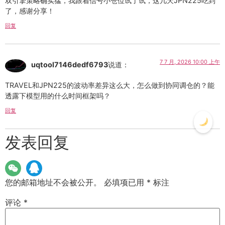
双引擎策略确实猛，我跟着信号小仓位试了试，这几天JPN225吃到
了，感谢分享！
回复
7 7 月, 2026 10:00 上午
uqtool7146dedf6793
说道：
TRAVEL和JPN225的波动率差异这么大，怎么做到协同调仓的？能
透露下模型用的什么时间框架吗？
回复
发表回复
您的邮箱地址不会被公开。
必填项已用
*
标注
评论
*