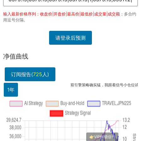
输入最新价格序列：收盘价|开盘价|最高价|最低价|成交量|成交额
；多合约
用逗号分隔。
请登录后预测
净值曲线
订阅报告(
725
人)
双引擎策略确实猛，我跟着信号小仓位试了试，这几
1年
TR