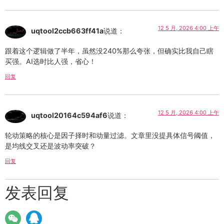
12 5 月, 2026 4:00 上午
uqtool2ccb663ff41a
说道：
跟着这个逻辑做了半年，虽然没240%那么夸张，但确实比我自己瞎
买强。AI选时比人强，省心！
回复
12 5 月, 2026 4:00 上午
uqtool20164c594af6
说道：
轮动策略的核心是因子择时和动量过滤。文章里没提具体信号阈值，
是均线交叉还是波动率突破？
回复
发表回复