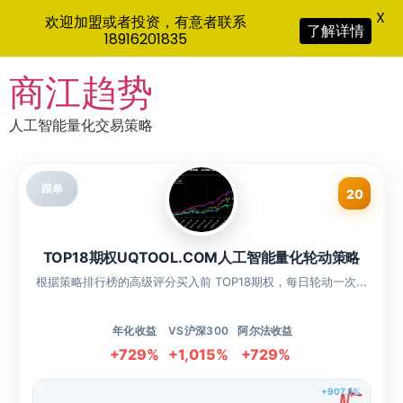
X
欢迎加盟或者投资，有意者联系
了解详情
18916201835
Skip
商江趋势
to
content
人工智能量化交易策略
跟单
20
TOP18期权UQTOOL.COM人工智能量化轮动策略
根据策略排行榜的高级评分买入前 TOP18期权，每日轮动一次...
年化收益
VS沪深300
阿尔法收益
+729%
+1,015%
+729%
+907.5%