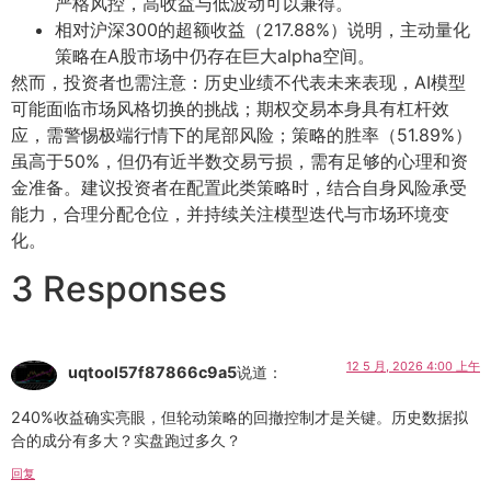
严格风控，高收益与低波动可以兼得。
相对沪深300的超额收益（217.88%）说明，主动量化
策略在A股市场中仍存在巨大alpha空间。
然而，投资者也需注意：历史业绩不代表未来表现，AI模型
可能面临市场风格切换的挑战；期权交易本身具有杠杆效
应，需警惕极端行情下的尾部风险；策略的胜率（51.89%）
虽高于50%，但仍有近半数交易亏损，需有足够的心理和资
金准备。建议投资者在配置此类策略时，结合自身风险承受
能力，合理分配仓位，并持续关注模型迭代与市场环境变
化。
3 Responses
12 5 月, 2026 4:00 上午
uqtool57f87866c9a5
说道：
240%收益确实亮眼，但轮动策略的回撤控制才是关键。历史数据拟
合的成分有多大？实盘跑过多久？
回复