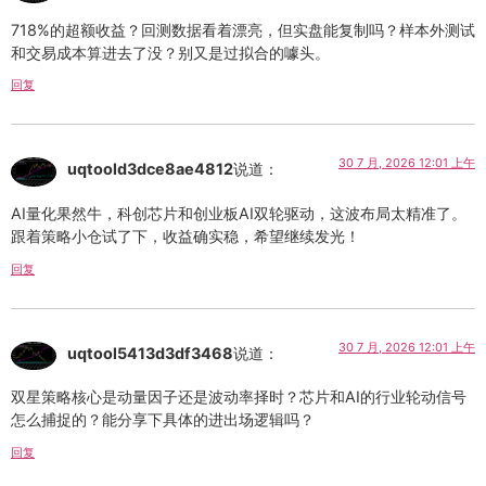
718%的超额收益？回测数据看着漂亮，但实盘能复制吗？样本外测试
和交易成本算进去了没？别又是过拟合的噱头。
回复
30 7 月, 2026 12:01 上午
uqtoold3dce8ae4812
说道：
AI量化果然牛，科创芯片和创业板AI双轮驱动，这波布局太精准了。
跟着策略小仓试了下，收益确实稳，希望继续发光！
回复
30 7 月, 2026 12:01 上午
uqtool5413d3df3468
说道：
双星策略核心是动量因子还是波动率择时？芯片和AI的行业轮动信号
怎么捕捉的？能分享下具体的进出场逻辑吗？
回复