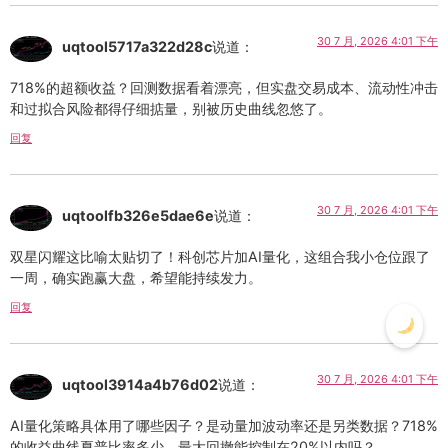
30 7 月, 2026 4:01 下午
uqtool5717a322d28c
说道：
718%的超额收益？回测数据看着漂亮，但实盘交易成本、流动性冲击
和过拟合风险都得仔细掂量，别被历史曲线忽悠了。
回复
30 7 月, 2026 4:01 下午
uqtoolfb326e5dae6e
说道：
双星闪耀这比喻太贴切了！科创芯片加AI量化，这组合我小仓位跟了
一周，确实跑赢大盘，希望能持续发力。
回复
30 7 月, 2026 4:01 下午
uqtool3914a4b76d02
说道：
AI量化策略具体用了哪些因子？是动量加波动率还是另类数据？718%
的收益曲线夏普比率多少，最大回撤能控制在20%以内吗？