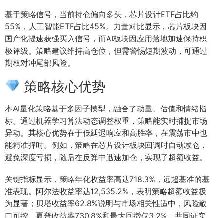
基于策略信号，当前持仓偏向多头，芯片设计ETF占比约
55%，人工智能ETF占比45%。力量对比显示，芯片板块因
国产化提速获强买入信号，而AI板块因应用落地加速保持积
极评级。策略建议维持高仓位，但需警惕短期波动，可通过
期权对冲尾部风险。
策略核心优势
本AI量化策略基于多因子模型，融合了动量、估值和情绪指
标。通过机器学习算法动态调整权重，策略能实时捕捉市场
异动。其核心优势在于低延迟响应和高胜率，在震荡市中也
能精准择时。例如，策略在芯片设计板块回调时自动减仓，
避免深度亏损，随后在反弹中迅速加仓，实现了超额收益。
关键指标显示，策略年化收益率高达718.3%，远超基准的基
准表现。阿尔法收益率达12,535.2%，表明策略超额收益极
为显著；贝塔收益率62.8%说明与市场相关性适中，风险敞
口可控。夏普收益率730.8%和最大回撤仅3.2%，共同证实