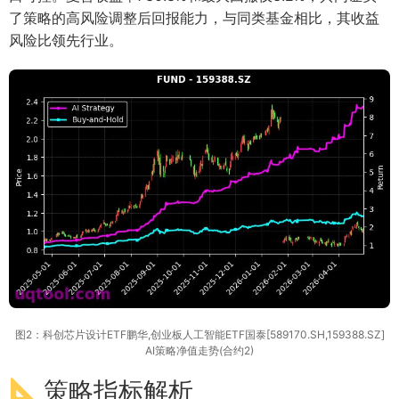
了策略的高风险调整后回报能力，与同类基金相比，其收益
风险比领先行业。
图2：科创芯片设计ETF鹏华,创业板人工智能ETF国泰[589170.SH,159388.SZ]
AI策略净值走势(合约2)
策略指标解析