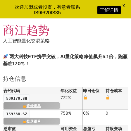
X
欢迎加盟或者投资，有意者联系
了解详情
18916201835
Skip
商江趋势
to
content
人工智能量化交易策略
两大科技ETF携手突破，AI量化策略净值飙升5.1倍，跑赢
基准170%！
持仓信息
合约代码
年化收益
昨日仓位
持仓成本
772%
589170.SH
登录跟单
758%
0%
0
159388.SZ
登录跟单
总市值
可用资金
总盈亏
持股变动