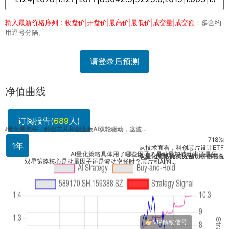
输入最新价格序列：收盘价|开盘价|最高价|最低价|成交量|成交额
；多合约
用逗号分隔。
请登录后预测
净值曲线
订阅报告(
689
人)
AI
71
718%的超
1年
从技术面看，科创芯片设计ETF的RSI已
71
AI量化策略具体用了哪些因子？是动量加波动率还是另...
双星闪耀这比喻太贴切了！科创芯片加AI
AI量化策略确实厉害，科创芯片和人工智
双星策略核心是动量因子还是波动率择时？芯片和AI的...