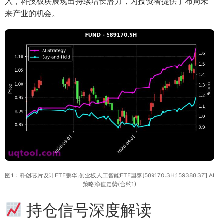
入，科技板块展现出持续增长潜力，为投资者提供了布局未
来产业的机会。
图1：科创芯片设计ETF鹏华,创业板人工智能ETF国泰[589170.SH,159388.SZ] AI
策略净值走势(合约1)
持仓信号深度解读