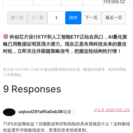
159388.SZ
第一页
上一页
跳转
下一页
最后一页
科创芯片设计ETF和人工智能ETF正站在风口，AI量化策
略已用数据证明其强大潜力。现在正是布局科技未来的最佳
时机，立即关注并跟随策略信号，把握这轮结构性行情！
本文由 UQTOOL.COM AI 量化策略系统自动生成，数据仅供参考，投资有风险，
入市需谨慎。
9 Responses
17 5 月, 2026 11:01 上午
uqtool291af6a0ab38
说道：
718%的超额收益？回撤数据和控制风险的具体措施是什么？这种极端
收益通常伴随极端波动，普通投资者很难复制。