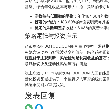
策略的胜率为52.47%，盈亏比为1.37。虽
基础。结合年化收益率与最大回撤，策略的卡尔玛
高收益与低回撤的平衡
：年化184.66%
显著的α能力
：183.69%的α值表明策
稳定的风险调整后收益
：3.888的夏普
策略逻辑与投资启示
该策略依托UQTOOL.COM的AI量化模型，通过
权隐含波动率与实际波动率的偏差，结合趋势跟
统性优于主观判断
；
风险控制是长期收益的基石
场风格切换及流动性风险等潜在问题。
综上所述，TOP16期权UQTOOL.COM人工智
量化投资领域提供了一个值得深入研究的经典案
风险承受能力审慎决策。
发表回复