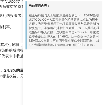
益高于亏损交易中的平均损失，这构成了长期复利的
当前页面内容：
调整后收益的卓越性。
期复利的投资者。
在金融科技与人工智能深度融合的当下，TOP16期权
UQTOOL.COM人工智能量化轮动策略以卓越的历史
。
表现，为投资者展示了一种兼具高收益与风险控制的
险利率。
投资范式。该策略在排名中位列第56位，但其核心业
绩指标却极为亮眼：总收益率高达205.47%，年化收
益率更是达到惊人的184.66%。这一数据不仅远超同
期沪深300指数，更在同类量化策略中脱颖而出。 核
。其核心逻辑可能包括：利用机器学习算法识别期
心业绩指标深度剖析 策略的α值（阿尔法）为18...
该策略的成功揭示了几个关键启示：
量化模型的系
不代表未来收益，投资者仍需关注模型过拟合、市
率、24.8%的最大回撤以及3.888的夏普比率
，为
中增强收益、分散风险的重要工具，但需结合自身