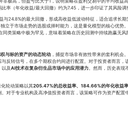
然胜率并非极高，但盈亏比大于1，说明策略在盈利交易中的平均收
比率（年化收益/最大回撤）约为7.45，进一步印证了其风险
的收益与24.8%的最大回撤，形成高收益低波动特征，适合追求长
略具备独立于市场走势的选股或择时能力，这是量化模型的核心优势
比率在同类策略中极为罕见，意味着策略在历史回测中持续跑赢无风
期权与标的资产的动态轮动
，捕捉市场非有效性带来的套利机会
踪与反转信号，在多个期权合约间进行配置。对于投资者而言，
；以及
AI技术在复杂衍生品市场中的应用潜力
。然而，历史表现
能量化轮动策略以其
205.47%的总收益率、184.66%的年化收益
例。对于专业机构及高净值投资者而言，该策略可作为资产配置