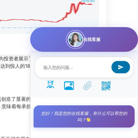
+970.9%
在线客服
为投资者展示了一种兼具高收益与风险控制的投
达到惊人的184.66%。这一数据不仅远超同期沪
，依然创造了显著的超额回报。更为难得的是，在实现
，意味着每承担一单位风险，策略能获得近3.9单
您好！我是您的在线客服，有什么可以帮您的
吗？