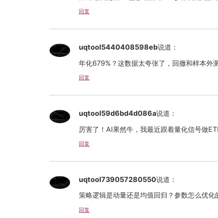
回复
uqtool5440408598eb
说道：
年化679%？这数据太夸张了，回撤和样本外
回复
uqtool59d6bd4d086a
说道：
厉害了！AI果然牛，我最近跟着量化信号做E
回复
uqtool739057280550
说道：
策略逻辑是动量还是均值回归？参数怎么优化的
回复