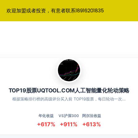
欢迎加盟或者投资，有意者联系18916201835
TOP19股票UQTOOL.COM人工智能量化轮动策略
根据策略排行榜的高级评分买入前 TOP19股票，每日轮动一次...
年化收益
VS沪深300
阿尔法收益
+617%
+911%
+613%