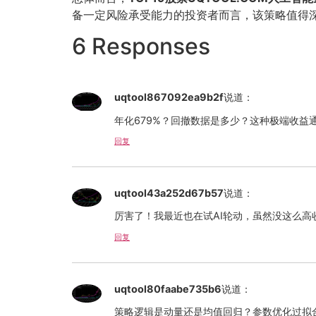
备一定风险承受能力的投资者而言，该策略值得
6 Responses
uqtool867092ea9b2f
说道：
年化679%？回撤数据是多少？这种极端收益
回复
uqtool43a252d67b57
说道：
厉害了！我最近也在试AI轮动，虽然没这么
回复
uqtool80faabe735b6
说道：
策略逻辑是动量还是均值回归？参数优化过拟