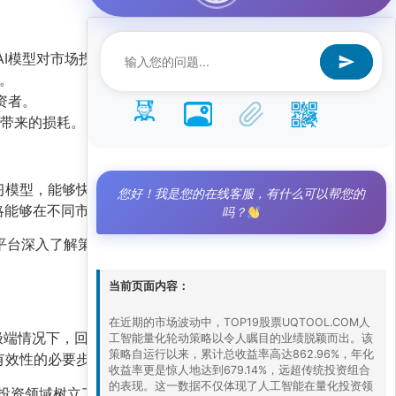
于AI模型对市场拐点的精准识别。
会。
资者。
损带来的损耗。
习模型，能够快速适应市场风格变化，动态调整持
您好！我是您的在线客服，有什么可以帮您的
略能够在不同市场阶段保持高收益的关键原因。
吗？
平台深入了解策略的持仓细节与风险暴露，从而做
当前页面内容：
在近期的市场波动中，TOP19股票UQTOOL.COM人
场极端情况下，回撤可能扩大。建议投资者将此类策
工智能量化轮动策略以令人瞩目的业绩脱颖而出。该
策略自运行以来，累计总收益率高达862.96%，年化
有效性的必要步骤。
收益率更是惊人地达到679.14%，远超传统投资组合
的表现。这一数据不仅体现了人工智能在量化投资领
投资领域树立了新的标杆。对于追求高收益且具