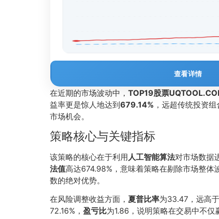
查看详情
在近期的市场波动中，
TOP19股票UQTOOL.
益率更是惊人地达到
679.14%
，远超传统投资组
市场机会。
策略核心与关键指标
该策略的核心在于利用
人工智能算法
对市场数据
法值
高达674.98%，意味着策略在剔除市场整
数的绝对优势。
在风险调整收益方面，
夏普比率
为33.47，
72.16%，
盈亏比
为1.86，说明策略在交易中不