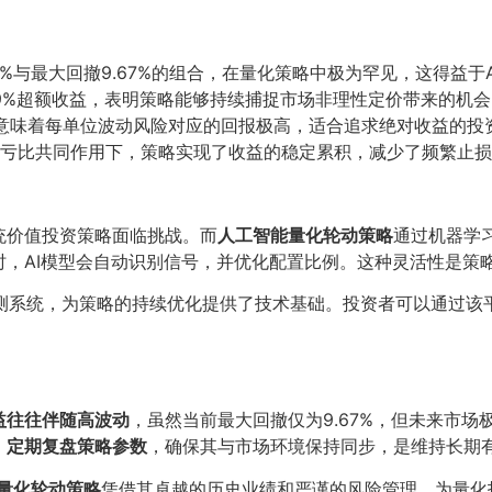
14%与最大回撤9.67%的组合，在量化策略中极为罕见，这得益
.99%超额收益，表明策略能够持续捕捉市场非理性定价带来的机
比率意味着每单位波动风险对应的回报极高，适合追求绝对收益的投
86的盈亏比共同作用下，策略实现了收益的稳定累积，减少了频繁止
统价值投资策略面临挑战。而
人工智能量化轮动策略
通过机器学
时，AI模型会自动识别信号，并优化配置比例。这种灵活性是策
测系统，为策略的持续优化提供了技术基础。投资者可以通过该
益往往伴随高波动
，虽然当前最大回撤仅为9.67%，但未来市
，
定期复盘策略参数
，确保其与市场环境保持同步，是维持长期
能量化轮动策略
凭借其卓越的历史业绩和严谨的风险管理，为量化