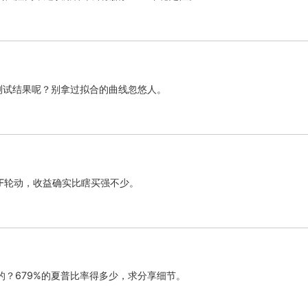
测试结果呢？别拿过拟合的曲线忽悠人。
TF轮动，收益确实比瞎买强不少。
？679%的夏普比率得多少，求分享细节。