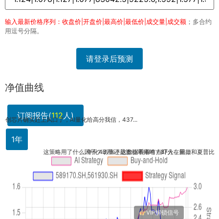
输入最新价格序列：收盘价|开盘价|最高价|最低价|成交量|成交额
；多合约
用逗号分隔。
请登录后预测
净值曲线
订阅报告(
112
人)
科创
1年
这策略用了什么因子？动量还是波动率择时？87分在量...
年化437%？这数据看着有点吓人，回撤和夏普比率没...