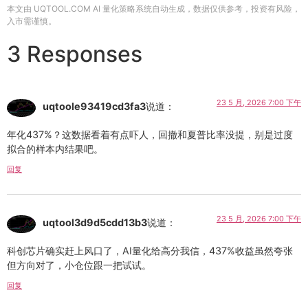
本文由 UQTOOL.COM AI 量化策略系统自动生成，数据仅供参考，投资有风险，
入市需谨慎。
3 Responses
23 5 月, 2026 7:00 下午
uqtoole93419cd3fa3
说道：
年化437%？这数据看着有点吓人，回撤和夏普比率没提，别是过度
拟合的样本内结果吧。
回复
23 5 月, 2026 7:00 下午
uqtool3d9d5cdd13b3
说道：
科创芯片确实赶上风口了，AI量化给高分我信，437%收益虽然夸张
但方向对了，小仓位跟一把试试。
回复