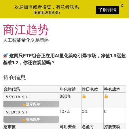
X
欢迎加盟或者投资，有意者联系
了解详情
18916201835
Skip
商江趋势
to
content
人工智能量化交易策略
这两只ETF组合正在用AI量化策略引爆市场，净值1.9远超
基准1.2，你还在观望吗？
持仓信息
合约代码
年化收益
昨日仓位
持仓成本
883%
589170.SH
登录跟单
107%
0%
0
561930.SH
登录跟单
总市值
可用资金
总盈亏
持股变动