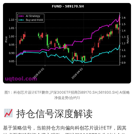
图1：科创芯片设计ETF鹏华,沪深300ETF招商[589170.SH,561930.SH] AI策略
净值走势(合约1)
持仓信号深度解读
基于策略信号，当前持仓方向偏向科创芯片设计ETF，因其