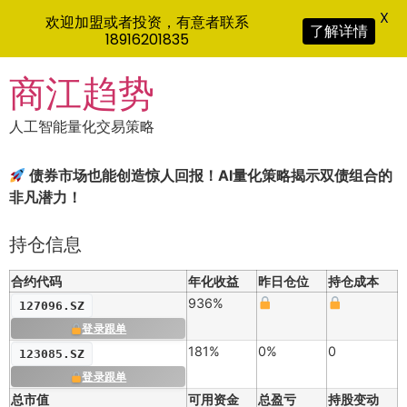
X
欢迎加盟或者投资，有意者联系
了解详情
18916201835
Skip
商江趋势
to
content
人工智能量化交易策略
债券市场也能创造惊人回报！AI量化策略揭示双债组合的
非凡潜力！
持仓信息
合约代码
年化收益
昨日仓位
持仓成本
936%
127096.SZ
登录跟单
181%
0%
0
123085.SZ
登录跟单
总市值
可用资金
总盈亏
持股变动