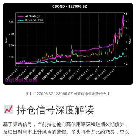
图1：127096.SZ,123085.SZ AI策略净值走势(合约1)
持仓信号深度解读
基于策略信号，当前持仓偏向高信用评级和短期久期债券，
反映出对利率上升风险的警惕。多头持仓占比约75%，空头