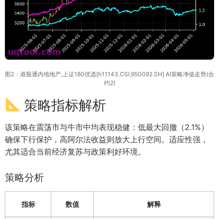
图2：港股通内地地产,上证180优选[h11143.CSI,950092.SH] AI策略净值走势(合
约2)
策略指标解析
该策略在震荡市与牛市中均表现稳健：低最大回撤（2.1%）
确保下行保护，高阿尔法收益则放大上行空间。适应性强，
尤其适合当前经济复苏与政策利好环境。
策略分析
指标
数值
解释