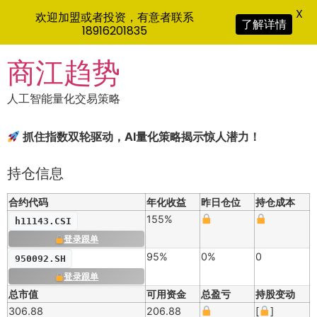
X
欢迎加盟或者投资，有意者联系
了解详情
18916201835
Skip
商江趋势
to
content
人工智能量化交易策略
抓住指数双轮驱动，AI量化策略揭示惊人潜力！
持仓信息
合约代码
年化收益
昨日仓位
持仓成本
155%
h11143.CSI
登录跟单
95%
0%
0
950092.SH
登录跟单
总市值
可用资金
总盈亏
持股变动
306.88
206.88
[
]