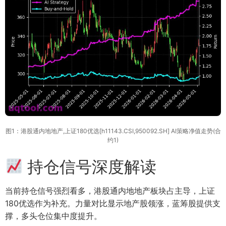
图1：港股通内地地产,上证180优选[h11143.CSI,950092.SH] AI策略净值走势(合
约1)
持仓信号深度解读
当前持仓信号强烈看多，港股通内地地产板块占主导，上证
180优选作为补充。力量对比显示地产股领涨，蓝筹股提供支
撑，多头仓位集中度提升。