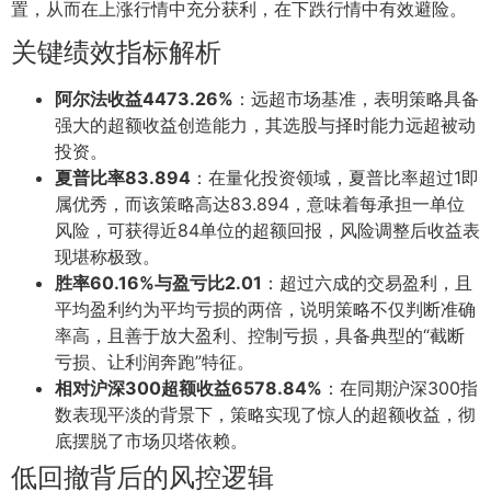
置，从而在上涨行情中充分获利，在下跌行情中有效避险。
关键绩效指标解析
阿尔法收益4473.26%
：远超市场基准，表明策略具备
强大的超额收益创造能力，其选股与择时能力远超被动
投资。
夏普比率83.894
：在量化投资领域，夏普比率超过1即
属优秀，而该策略高达83.894，意味着每承担一单位
风险，可获得近84单位的超额回报，风险调整后收益表
现堪称极致。
胜率60.16%与盈亏比2.01
：超过六成的交易盈利，且
平均盈利约为平均亏损的两倍，说明策略不仅判断准确
率高，且善于放大盈利、控制亏损，具备典型的“截断
亏损、让利润奔跑”特征。
相对沪深300超额收益6578.84%
：在同期沪深300指
数表现平淡的背景下，策略实现了惊人的超额收益，彻
底摆脱了市场贝塔依赖。
低回撤背后的风控逻辑