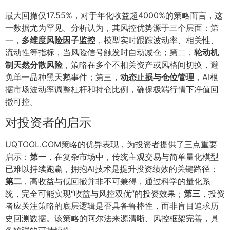
最大回撤仅17.55%，对于年化收益超4000%的策略而言，这
一数据尤为罕见。分析认为，其风控优势源于三个层面：第
一，
多维度风险因子监控
，模型实时跟踪波动率、相关性、
流动性等指标，当风险信号触发时自动减仓；第二，
轮动机
制天然分散风险
，策略在多个不相关资产或风格间切换，避
免单一品种黑天鹅事件；第三，
动态止损与仓位管理
，AI根
据市场波动率调整杠杆和持仓比例，确保极端行情下净值回
撤可控。
对投资者的启示
UQTOOL.COM策略的优异表现，为投资者提供了三点重要
启示：
第一
，在复杂市场中，传统主观交易与简单量化模型
已难以持续跑赢，拥抱AI技术是提升投资绩效的关键路径；
第二
，高收益与低回撤并非不可兼得，通过科学的量化系
统，完全可能实现“收益与风控双优”的投资效果；
第三
，投资
者应关注策略的底层逻辑是否具备鲁棒性，而非盲目追求历
史回测数据。该策略的阿尔法来源清晰、风控框架完善，具