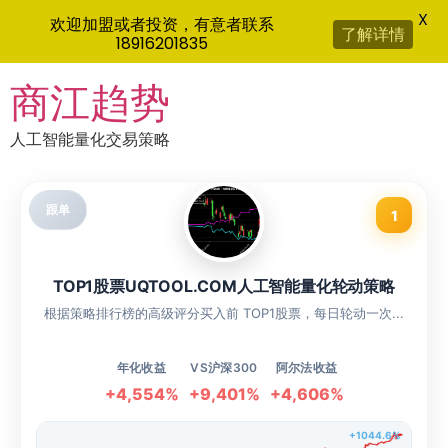
X
欢迎加盟或者投资，有意者联系
了解详情
18916201835
Skip
商江趋势
to
content
人工智能量化交易策略
跟单
1
TOP1股票UQTOOL.COM人工智能量化轮动策略
根据策略排行榜的高级评分买入前 TOP1股票，每日轮动一次...
年化收益
VS沪深300
阿尔法收益
+4,554%
+9,401%
+4,606%
+1044.6%