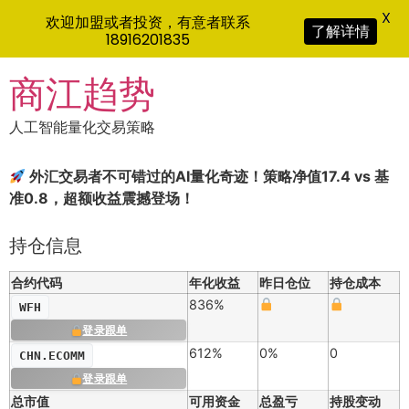
X
欢迎加盟或者投资，有意者联系
了解详情
18916201835
Skip
商江趋势
to
content
人工智能量化交易策略
外汇交易者不可错过的AI量化奇迹！策略净值17.4 vs 基
准0.8，超额收益震撼登场！
持仓信息
合约代码
年化收益
昨日仓位
持仓成本
836%
WFH
登录跟单
612%
0%
0
CHN.ECOMM
登录跟单
总市值
可用资金
总盈亏
持股变动