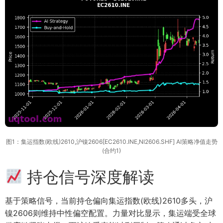
图1：集运指数(欧线)2610,沪镍2606[EC2610.INE,NI2606.SHF] AI策略净值走势
(合约1)
持仓信号深度解读
基于策略信号，当前持仓偏向集运指数(欧线)2610多头，沪
镍2606则维持中性偏空配置。力量对比显示，集运端受全球