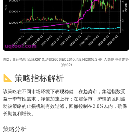
图2：集运指数(欧线)2610,沪镍2606[EC2610.INE,NI2606.SHF] AI策略净值走势
(合约2)
策略指标解析
该策略在不同市场环境下表现稳健：在趋势市，集运指数受
益于季节性需求，净值加速上行；在震荡市，沪镍的区间波
动被策略的止损机制有效过滤，回撤控制在2.8%以内，确保
长期复利增长。
策略分析