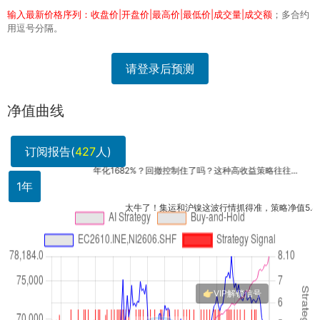
输入最新价格序列：收盘价|开盘价|最高价|最低价|成交量|成交额
；多合约
用逗号分隔。
请登录后预测
净值曲线
订阅报告(
427
人)
年化1682%？回撤控制住了吗？这种高收益策略往往...
集运
1年
太牛了！集运和沪镍这波行情抓得准，策略净值5.8说...