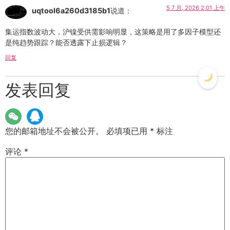
5 7 月, 2026 2:01 上午
uqtool6a260d3185b1
说道：
集运指数波动大，沪镍受供需影响明显，这策略是用了多因子模型还
是纯趋势跟踪？能否透露下止损逻辑？
回复
发表回复
您的邮箱地址不会被公开。
必填项已用
*
标注
评论
*