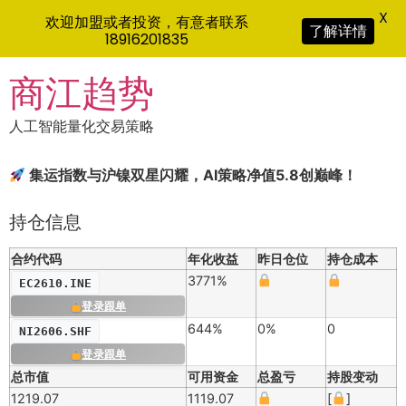
X
欢迎加盟或者投资，有意者联系
了解详情
18916201835
Skip
商江趋势
to
content
人工智能量化交易策略
集运指数与沪镍双星闪耀，AI策略净值5.8创巅峰！
持仓信息
合约代码
年化收益
昨日仓位
持仓成本
3771%
EC2610.INE
登录跟单
644%
0%
0
NI2606.SHF
登录跟单
总市值
可用资金
总盈亏
持股变动
1219.07
1119.07
[
]