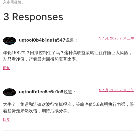
入市需谨慎。
3 Responses
5 7 月, 2026 2:01 上午
uqtool0b4b1de1a547
说道：
年化1682%？回撤控制住了吗？这种高收益策略往往伴随巨大风险，
别只看净值，得看最大回撤和夏普比率。
回复
5 7 月, 2026 2:01 上午
uqtoolfc1ec5e6e1c8
说道：
太牛了！集运和沪镍这波行情抓得准，策略净值5.8说明执行力强，跟
着趋势走果然没错，期待后续分享。
回复