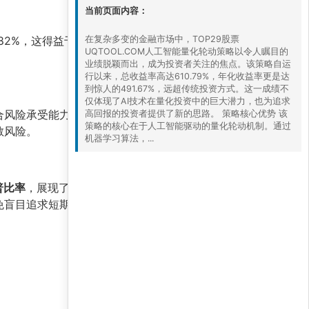
当前页面内容：
82%，这得益于AI模型对市场节奏的精准把握。
在复杂多变的金融市场中，TOP29股票
UQTOOL.COM人工智能量化轮动策略以令人瞩目的
业绩脱颖而出，成为投资者关注的焦点。该策略自运
行以来，总收益率高达610.79%，年化收益率更是达
到惊人的491.67%，远超传统投资方式。这一成绩不
仅体现了AI技术在量化投资中的巨大潜力，也为追求
合风险承受能力较强的投资者。此外，策略基于历
高回报的投资者提供了新的思路。 策略核心优势 该
策略的核心在于人工智能驱动的量化轮动机制。通过
散风险。
机器学习算法，...
普比率
，展现了AI量化投资的强大实力。对于追求
盲目追求短期暴利。未来，随着AI技术的迭代，