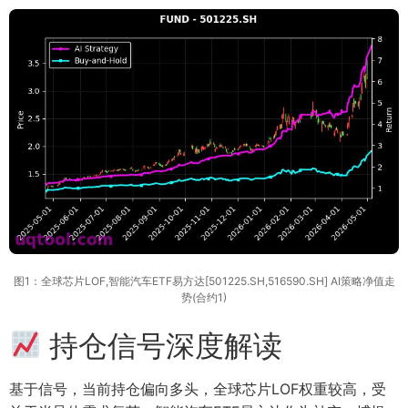
图1：全球芯片LOF,智能汽车ETF易方达[501225.SH,516590.SH] AI策略净值走
势(合约1)
持仓信号深度解读
基于信号，当前持仓偏向多头，全球芯片LOF权重较高，受