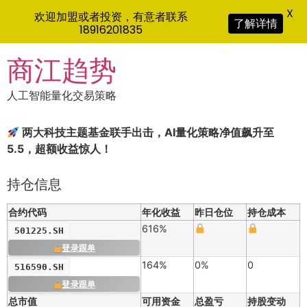
X
欢迎加盟或者投资，有意者联系
了解详情
18916201835
Skip
商江趋势
to
content
人工智能量化交易策略
两大科技主题基金联手出击，AI量化策略净值飙升至
5.5，超额收益惊人！
持仓信息
合约代码
年化收益
昨日仓位
持仓成本
616%
501225.SH
登录跟单
164%
0%
0
516590.SH
登录跟单
总市值
可用资金
总盈亏
持股变动