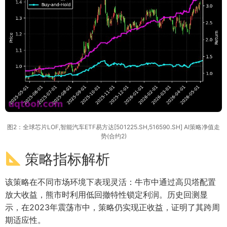
图2：全球芯片LOF,智能汽车ETF易方达[501225.SH,516590.SH] AI策略净值走
势(合约2)
策略指标解析
该策略在不同市场环境下表现灵活：牛市中通过高贝塔配置
放大收益，熊市时利用低回撤特性锁定利润。历史回测显
示，在2023年震荡市中，策略仍实现正收益，证明了其跨周
期适应性。