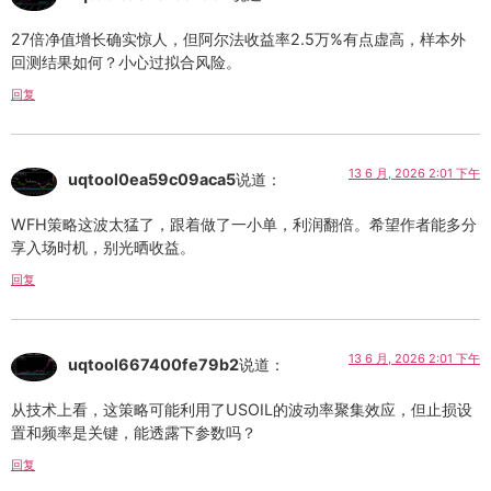
27倍净值增长确实惊人，但阿尔法收益率2.5万%有点虚高，样本外
回测结果如何？小心过拟合风险。
回复
13 6 月, 2026 2:01 下午
uqtool0ea59c09aca5
说道：
WFH策略这波太猛了，跟着做了一小单，利润翻倍。希望作者能多分
享入场时机，别光晒收益。
回复
13 6 月, 2026 2:01 下午
uqtool667400fe79b2
说道：
从技术上看，这策略可能利用了USOIL的波动率聚集效应，但止损设
置和频率是关键，能透露下参数吗？
回复