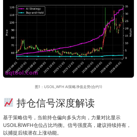
图1：USOIL,WFH AI策略净值走势(合约1)
持仓信号深度解读
基于策略信号，当前持仓偏向多头方向，力量对比显示
USOIL和WFH仓位占比均衡。信号强度高，建议持续持有，
以捕捉后续潜在上涨动能。