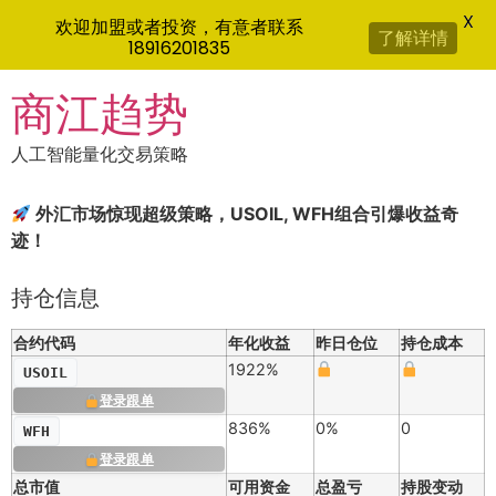
X
欢迎加盟或者投资，有意者联系
了解详情
18916201835
Skip
商江趋势
to
content
人工智能量化交易策略
外汇市场惊现超级策略，USOIL, WFH组合引爆收益奇
迹！
持仓信息
合约代码
年化收益
昨日仓位
持仓成本
1922%
USOIL
登录跟单
836%
0%
0
WFH
登录跟单
总市值
可用资金
总盈亏
持股变动