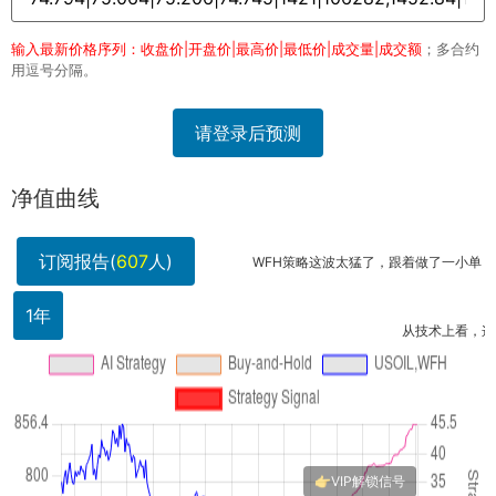
输入最新价格序列：收盘价|开盘价|最高价|最低价|成交量|成交额
；多合约
用逗号分隔。
请登录后预测
净值曲线
订阅报告(
607
人)
WFH策略这波太猛了，跟着做了一小单，利润翻
2
1年
从技术上看，这策略可