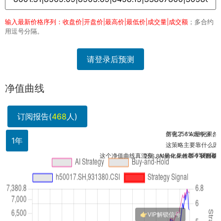
输入最新价格序列：收盘价|开盘价|最高价|最低价|成交量|成交额
；多合约
用逗号分隔。
请登录后预测
净值曲线
订阅报告(
468
人)
年化256%太夸张，夏普比
厉害了！AI量化果然猛，净
1年
这策略主要靠什么因子驱动
256%年化收益
这个净值曲线真漂亮，AI量化果然牛！我跟着策略小仓
256.8%的年化收益？这数据太夸张