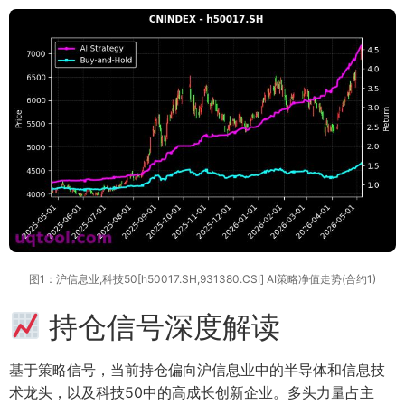
图1：沪信息业,科技50[h50017.SH,931380.CSI] AI策略净值走势(合约1)
持仓信号深度解读
基于策略信号，当前持仓偏向沪信息业中的半导体和信息技
术龙头，以及科技50中的高成长创新企业。多头力量占主