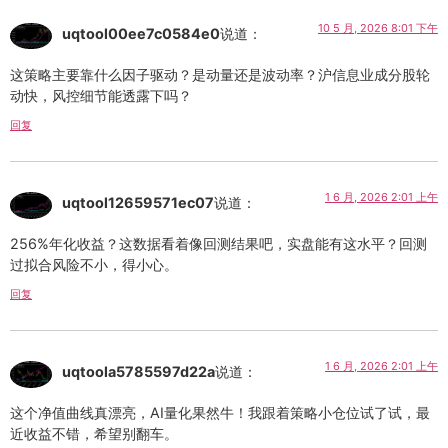
10 5 月, 2026 8:01 下午
uqtool00ee7c0584e0
说道：
这策略主要靠什么因子驱动？是动量还是波动率？沪信息业成分股轮
动快，风控细节能透露下吗？
回复
1 6 月, 2026 2:01 上午
uqtool12659571ec07
说道：
256%年化收益？这数据看着像回测结果吧，实盘能有这水平？回测
过拟合风险不小，得小心。
回复
1 6 月, 2026 2:01 上午
uqtoola5785597d22a
说道：
这个净值曲线真漂亮，AI量化果然牛！我跟着策略小仓位试了试，最
近收益不错，希望别翻车。