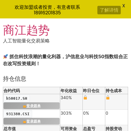
X
欢迎加盟或者投资，有意者联系
了解详情
18916201835
Skip
商江趋势
to
content
人工智能量化交易策略
抓住科技浪潮的量化利器，沪信息业与科技50指数组合正
在改写投资规则！
持仓信息
合约代码
年化收益
昨日仓位
持仓成本
340%
h50017.SH
登录跟单
303%
0%
0
931380.CSI
登录跟单
总市值
可用资金
总盈亏
持股变动