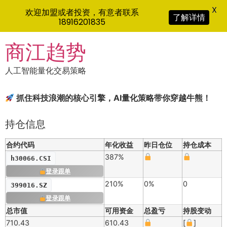
X
欢迎加盟或者投资，有意者联系
了解详情
18916201835
Skip
商江趋势
to
content
人工智能量化交易策略
抓住科技浪潮的核心引擎，AI量化策略带你穿越牛熊！
持仓信息
合约代码
年化收益
昨日仓位
持仓成本
387%
h30066.CSI
登录跟单
210%
0%
0
399016.SZ
登录跟单
总市值
可用资金
总盈亏
持股变动
710.43
610.43
[
]