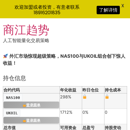
X
欢迎加盟或者投资，有意者联系
了解详情
18916201835
Skip
商江趋势
to
content
人工智能量化交易策略
外汇市场惊现超级策略，NAS100与UKOIL组合创下惊人
收益！
持仓信息
合约代码
年化收益
昨日仓位
持仓成本
298%
NAS100
登录跟单
1712%
0%
0
UKOIL
登录跟单
总市值
可用资金
总盈亏
持股变动