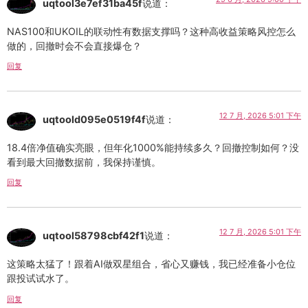
uqtool3e7ef31ba45f
说道：
NAS100和UKOIL的联动性有数据支撑吗？这种高收益策略风控怎么
做的，回撤时会不会直接爆仓？
回复
12 7 月, 2026 5:01 下午
uqtoold095e0519f4f
说道：
18.4倍净值确实亮眼，但年化1000%能持续多久？回撤控制如何？没
看到最大回撤数据前，我保持谨慎。
回复
12 7 月, 2026 5:01 下午
uqtool58798cbf42f1
说道：
这策略太猛了！跟着AI做双星组合，省心又赚钱，我已经准备小仓位
跟投试试水了。
回复