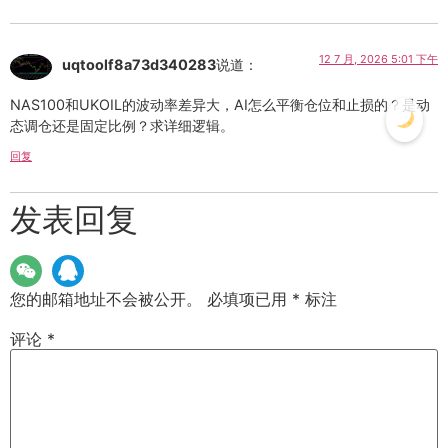
12 7 月, 2026 5:01 下午
uqtoolf8a73d340283
说道：
NAS100和UKOIL的波动率差异大，AI怎么平衡仓位和止损的？是动
态调仓还是固定比例？求详细逻辑。
回复
发表回复
您的邮箱地址不会被公开。
必填项已用
*
标注
评论
*