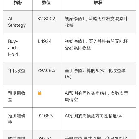
指标
数值
解释
AI
32.8002
初始净值1，策略无杠杆交易累计
Strategy
收益
Buy-
1.4934
初始净值1，买入并持有的无杠杆
and-
交易累计收益
Hold
年化收益
297.68%
基于净值计算的实际年化收益率
(%)
预期周收
AI预测的周收益率(%)，负数表示
益
周偏空
预测准确
92.66%
AI预测的周预测方向性精度(%)
率
收益回撤
693.25
策略收益/最大回撤，交易风险比