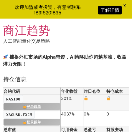
X
欢迎加盟或者投资，有意者联系
了解详情
18916201835
Skip
商江趋势
to
content
人工智能量化交易策略
捕捉外汇市场的Alpha奇迹，AI策略助你超越基准，收益
潜力无限！
持仓信息
合约代码
年化收益
昨日仓位
持仓成本
301%
NAS100
登录跟单
4037%
0%
0
XAGUSD.FXCM
登录跟单
总市值
可用资金
总盈亏
持股变动