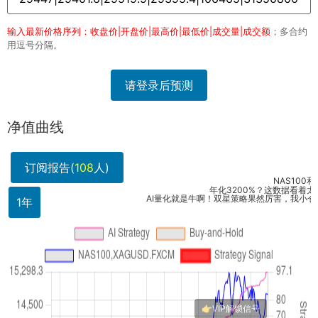
输入最新价格序列：收盘价|开盘价|最高价|最低价|成交量|成交额
；多合约
用逗号分隔。
请登录后预测
净值曲线
订阅报告(
108
人)
NAS100和白银
年化3200%？这数据看着太吓人了
AI量化就是牛啊！双星策略果然厉害，我小仓位跟了一
1年