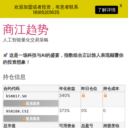
X
欢迎加盟或者投资，有意者联系
了解详情
18916201835
Skip
商江趋势
to
content
人工智能量化交易策略
这是一场科技与AI的盛宴，指数组合正以惊人表现颠覆你
的投资想象！
持仓信息
合约代码
年化收益
昨日仓位
持仓成本
340%
h50017.SH
登录跟单
373%
0%
0
950180.CSI
登录跟单
总市值
可用资金
总盈亏
持股变动