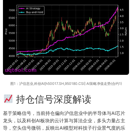
图1：沪信息业,科创AI[h50017.SH,950180.CSI] AI策略净值走势(合约1)
持仓信号深度解读
基于策略信号，当前持仓偏向沪信息业中的半导体与AI芯片
龙头，以及科创AI板块的云计算与算法企业，多头力量占主
导，空头信号微弱，反映出AI模型对科技子行业景气度的乐