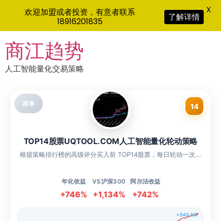
X
欢迎加盟或者投资，有意者联系
了解详情
18916201835
Skip
商江趋势
to
content
人工智能量化交易策略
跟单
14
TOP14股票UQTOOL.COM人工智能量化轮动策略
根据策略排行榜的高级评分买入前 TOP14股票，每日轮动一次...
年化收益
VS沪深300
阿尔法收益
+746%
+1,134%
+742%
+545.5%