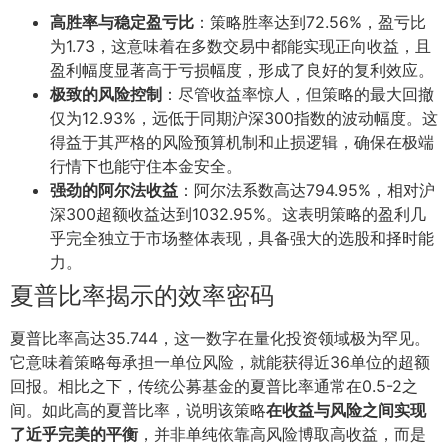
高胜率与稳定盈亏比
：策略胜率达到72.56%，盈亏比
为1.73，这意味着在多数交易中都能实现正向收益，且
盈利幅度显著高于亏损幅度，形成了良好的复利效应。
极致的风险控制
：尽管收益率惊人，但策略的最大回撤
仅为12.93%，远低于同期沪深300指数的波动幅度。这
得益于其严格的风险预算机制和止损逻辑，确保在极端
行情下也能守住本金安全。
强劲的阿尔法收益
：阿尔法系数高达794.95%，相对沪
深300超额收益达到1032.95%。这表明策略的盈利几
乎完全独立于市场整体表现，具备强大的选股和择时能
力。
夏普比率揭示的效率密码
夏普比率高达35.744，这一数字在量化投资领域极为罕见。
它意味着策略每承担一单位风险，就能获得近36单位的超额
回报。相比之下，传统公募基金的夏普比率通常在0.5-2之
间。如此高的夏普比率，说明该策略
在收益与风险之间实现
了近乎完美的平衡
，并非单纯依靠高风险博取高收益，而是