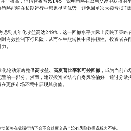
然并非极高，但结合
盈亏比1.45
，说明策略在盈利交易中获得的
得策略能够在长期运行中积累显著优势，避免因单次大额亏损而
但考虑到其年化收益高达249%，这一回撤水平实际上反映了策略
剧时有效控制下行风险，从而在牛熊转换中保持韧性。投资者在
引力。
能量化轮动策略凭借
高收益、高夏普比率和可控回撤
，成为当前市
配置的一部分。然而，建议投资者结合自身风险偏好，通过分散
望在更多市场环境中展现其价值。
I轮动策略在极端行情下会不会过度交易？没有风险数据说服力不够。