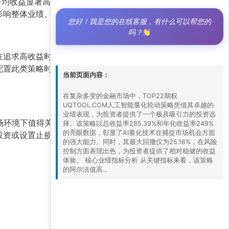
平均收益显著高于亏损交易中的平均损失，整体交
影响整体业绩。
您好！我是您的在线客服，有什么可以帮您的
吗？
在追求高收益时所承担的合理风险。通过AI量化轮
配置此类策略时，需对短期波动有充分的心理准
当前页面内容：
在复杂多变的金融市场中，TOP22期权
UQTOOL.COM人工智能量化轮动策略凭借其卓越的
业绩表现，为投资者提供了一个极具吸引力的投资选
场环境下值得关注的量化工具。对于追求超额收益
择。该策略以总收益率285.39%和年化收益率249%
的亮眼数据，彰显了AI量化技术在捕捉市场机会方面
投资或设置止损机制，进一步优化整体组合的稳健
的强大能力。同时，其最大回撤仅为25.16%，在风险
控制方面表现出色，为投资者提供了相对稳健的收益
体验。 核心业绩指标分析 从关键指标来看，该策略
的阿尔法值高...
29 5 月, 2026 6:00 上午