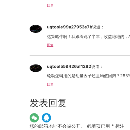
回复
uqtoole99a27953e7b
说道：
这策略牛啊！我跟着跑了半年，收益稳稳的，
回复
uqtool559426af1282
说道：
轮动逻辑用的是动量因子还是均值回归？28
回复
发表回复
您的邮箱地址不会被公开。
必填项已用
*
标注