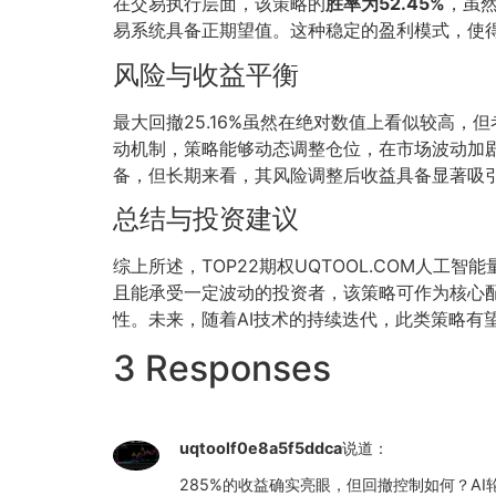
在交易执行层面，该策略的
胜率为52.45%
，虽
易系统具备正期望值。这种稳定的盈利模式，使
风险与收益平衡
最大回撤25.16%虽然在绝对数值上看似较高，
动机制，策略能够动态调整仓位，在市场波动加
备，但长期来看，其风险调整后收益具备显著吸
总结与投资建议
综上所述，TOP22期权UQTOOL.COM人工智
且能承受一定波动的投资者，该策略可作为核心
性。未来，随着AI技术的持续迭代，此类策略有
3 Responses
uqtoolf0e8a5f5ddca
说道：
285%的收益确实亮眼，但回撤控制如何？A