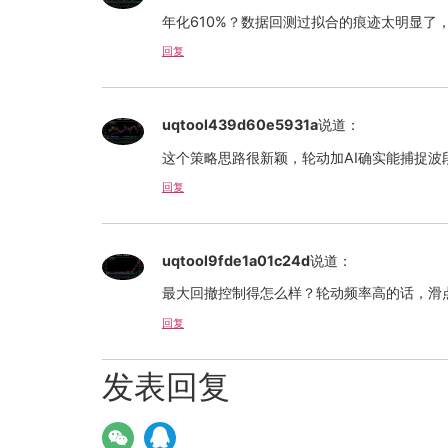
年化610%？数据回测过拟合的痕迹太明显了
回复
uqtool439d60e5931a
说道：
这个策略思路很新颖，轮动加AI确实能捕捉
回复
uqtool9fde1a01c24d
说道：
最大回撤控制得怎么样？轮动频率高的话，滑
回复
发表回复