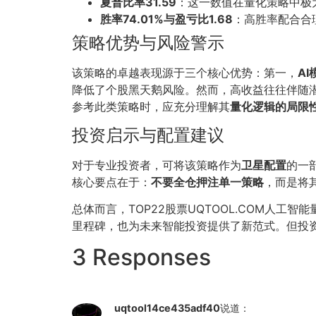
夏普比率31.59
：这一数值在量化策略中极
胜率74.01%与盈亏比1.68
：高胜率配合合
策略优势与风险警示
该策略的卓越表现源于三个核心优势：第一，
A
降低了个股黑天鹅风险。然而，高收益往往伴随
参考此类策略时，应充分理解其
量化逻辑的局限
投资启示与配置建议
对于专业投资者，可将该策略作为
卫星配置
的一
核心要点在于：
不要全仓押注单一策略
，而是将
总体而言，TOP22股票UQTOOL.COM人工
里程碑，也为未来智能投资提供了新范式。但投
3 Responses
uqtool14ce435adf40
说道：