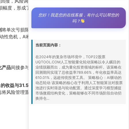
额回报，风险调整后收益堪称完美。
损幅度，形成了稳健的正反馈循环。
您好！我是您的在线客服，有什么可以帮您的
吗？
制
将单次亏损限制在可控范围；第三，
分散化轮动
动性危机，AI模型可能面临失效风险。投资者在
当前页面内容：
在2024年的复杂市场环境中，TOP22股票
UQTOOL.COM人工智能量化轮动策略以令人瞩目的
化产品
间接参与，同时保留部分现金以应对波动。
业绩脱颖而出，成为量化投资领域的标杆。该策略在
回测期间实现了总收益率789.66%，年化收益率高达
610.01%，远超传统投资工具。 策略核心：AI驱动的
动态轮动 该策略的核心在于利用人工智能算法对股票
%的收益与31.59的夏普比率
，不仅是量化研究的
池进行实时筛选与轮动配置。通过深度学习模型捕捉
远将风险管理置于首位。
市场微观结构变化，策略能够在不同市场阶段自动切
换持仓...
8 7 月, 2026 5:00 下午