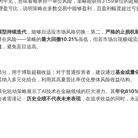
为罕见，意味着每承担一单位风险，策略能获得31.59单位的超
理盈亏比，说明策略在多数交易中能够盈利，且盈利幅度超过亏
I模型持续迭代
，能够自适应市场风格切换；第二，
严格的止损机
潜在风险——策略的
最大回撤10.21%
虽低，但若市场出现极端流
性
，避免盲目追高。
部分，用于博取超额收益；对于普通投资者，建议通过
基金或量
其纳入多元化组合，利用其高夏普比率优化整体风险收益结构。
智能量化轮动策略展示了AI技术在金融领域的巨大潜力。其
年化610
资者需谨记：
历史业绩不代表未来表现
，在追求收益的同时，永