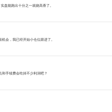
，实盘能跑出十分之一就烧高香了。
波段机会，我已经开始小仓位跟进了。
点和手续费会吃掉不少利润吧？