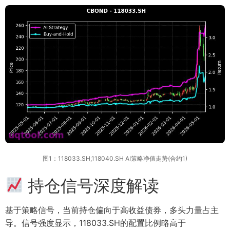
图1：118033.SH,118040.SH AI策略净值走势(合约1)
持仓信号深度解读
基于策略信号，当前持仓偏向于高收益债券，多头力量占主
导。信号强度显示，118033.SH的配置比例略高于