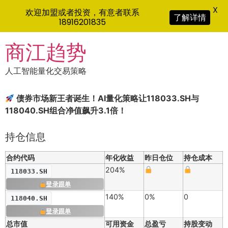
X
欢迎加盟或者投资，有意者联系
了解详情
18916201835
Skip
商江趋势
to
content
人工智能量化交易策略
债券市场新王者诞生！AI量化策略让118033.SH与
118040.SH组合净值飙升3.1倍！
持仓信息
合约代码
年化收益
昨日仓位
持仓成本
204%
118033.SH
登录跟单
140%
0%
0
118040.SH
登录跟单
总市值
可用资金
总盈亏
持股变动