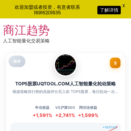
X
欢迎加盟或者投资，有意者联系
了解详情
18916201835
Skip
商江趋势
to
content
人工智能量化交易策略
跟单
5
TOP5股票UQTOOL.COM人工智能量化轮动策略
根据策略排行榜的高级评分买入前 TOP5股票，每日轮动一次...
年化收益
VS沪深300
阿尔法收益
+1,591%
+2,741%
+1,599%
+1037.6%