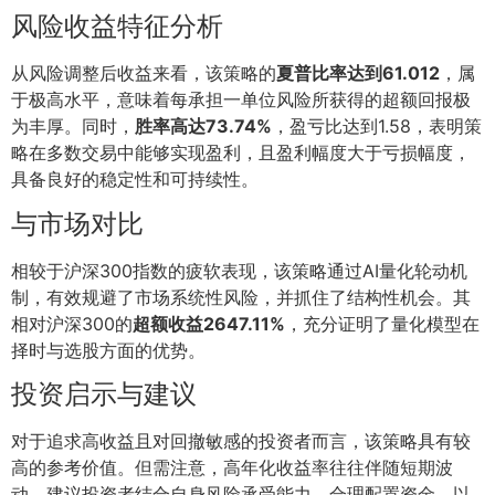
风险收益特征分析
从风险调整后收益来看，该策略的
夏普比率达到61.012
，属
于极高水平，意味着每承担一单位风险所获得的超额回报极
为丰厚。同时，
胜率高达73.74%
，盈亏比达到1.58，表明策
略在多数交易中能够实现盈利，且盈利幅度大于亏损幅度，
具备良好的稳定性和可持续性。
与市场对比
相较于沪深300指数的疲软表现，该策略通过AI量化轮动机
制，有效规避了市场系统性风险，并抓住了结构性机会。其
相对沪深300的
超额收益2647.11%
，充分证明了量化模型在
择时与选股方面的优势。
投资启示与建议
对于追求高收益且对回撤敏感的投资者而言，该策略具有较
高的参考价值。但需注意，高年化收益率往往伴随短期波
动，建议投资者结合自身风险承受能力，合理配置资金。以