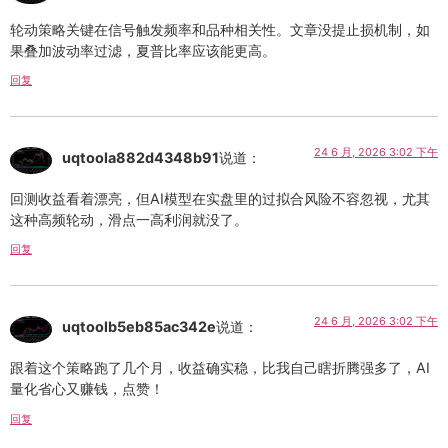
轮动策略关键在信号触发频率和品种相关性。文章没提止损机制，如
果叠加波动率过滤，夏普比率应该能更高。
回复
24 6 月, 2026 3:02 下午
uqtoola882d4348b91
说道：
回测收益看着漂亮，但AI模型在实盘里的过拟合风险不容忽视，尤其
这种高频轮动，滑点一高利润就没了。
回复
24 6 月, 2026 3:02 下午
uqtoolb5eb85ac342e
说道：
跟着这个策略跑了几个月，收益确实稳，比我自己瞎折腾强多了，AI
量化省心又赚钱，点赞！
回复