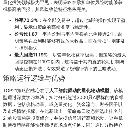
量化投资领域极为罕见，表明策略在承担单位风险时能够获
得极高的回报，其风险收益特征堪称完美。
胜率72.3%
：在全部交易中，超过七成的操作实现了盈
利，显示出策略的高精准度与稳定性。
盈亏比1.87
：平均盈利与平均亏损的比例接近2:1，说
明策略在盈利时能够有效放大收益，而在亏损时则能及
时控制损失。
最大回撤11.19%
：尽管年化收益率极高，但策略的最大
回撤控制在11.19%以内，这得益于其内置的轮动机制与
动态止损算法，有效规避了极端行情下的巨幅波动。
策略运行逻辑与优势
TOP21策略的核心在于
人工智能驱动的量化轮动模型
。该模
型通过深度学习算法，实时分析超过3000只A股标的的多维
数据，包括价格动量、成交量变化、资金流向、财务因子以
及市场情绪指标。在此基础上，策略每日动态筛选出排名前
21的股票构建投资组合，并依据信号进行高频轮动。这种机
制使得策略能够快速捕捉市场热点切换，同时通过分散持仓