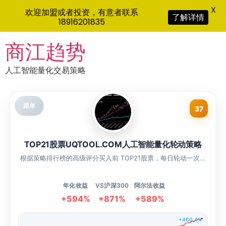
X
欢迎加盟或者投资，有意者联系
了解详情
18916201835
Skip
商江趋势
to
content
人工智能量化交易策略
跟单
37
TOP21股票UQTOOL.COM人工智能量化轮动策略
根据策略排行榜的高级评分买入前 TOP21股票，每日轮动一次...
年化收益
VS沪深300
阿尔法收益
+594%
+871%
+589%
+460.4%