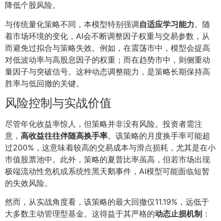
降低个股风险。
与传统量化策略不同，本模型特别强调
自适应学习能力
。随
着市场环境的变化，AI会不断调整因子权重与交易参数，从
而避免过拟合与策略失效。例如，在震荡市中，模型会提高
对低波动率与高股息因子的权重；而在趋势市中，则侧重动
量因子与突破信号。这种动态调整能力，是策略长期保持高
胜率与低回撤的关键。
风险控制与实战价值
尽管年化收益率惊人，但策略并非没有风险。投资者需注
意，
高收益往往伴随高换手率
。该策略的月度换手率可能超
过200%，这意味着较高的交易成本与滑点损耗，尤其是在小
市值股票池中。此外，策略的夏普比率虽高，但若市场出现
极端流动性危机或系统性黑天鹅事件，AI模型可能面临短暂
的失效风险。
然而，从实战角度看，该策略的最大回撤仅11.19%，远低于
大多数主动管理型基金。这得益于其严格的
动态止损机制
：