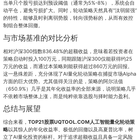
当单只个股亏损达到预设阈值（通常为5%-8%），系统会自
动平仓，避免亏损扩大。同时，轮动策略天然具有“汰弱留强”
的特性，能够及时剥离弱势股，转向强势标的，从而有效控
制组合整体回撤。
与市场基准的对比分析
相对沪深300指数836.48%的超额收益，意味着若投资者在
策略启动时投入100万元，同期跟随沪深300仅能获得约25
万元的收益，而通过本策略则能获得超过860万元的回报。
这一悬殊差距，充分体现了AI量化轮动策略在捕捉市场Alpha
方面的巨大优势。尤其值得关注的是，策略的阿尔法值
（650.9%）几乎是其年化收益率的全部来源，说明策略几乎
不依赖市场整体上涨，而是纯粹依靠选股与择时能力盈利。
总结与展望
综合来看，
TOP21股票UQTOOL.COM人工智能量化轮动策
略
以其惊人的年化收益率、极低的回撤以及高夏普比率，树
立了AI量化投资的标杆。对于追求超额收益且具备一定风险