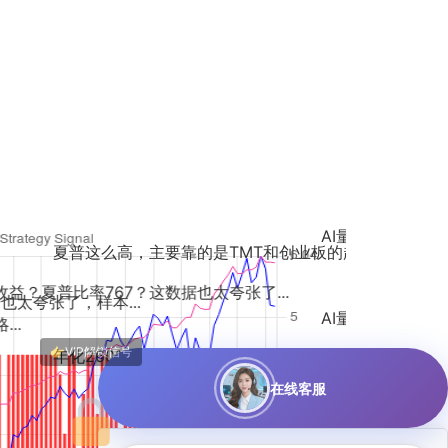
AI量化就是牛！我跟着这个策略小仓位
，主要靠的是TMT和创业板的趋势共振吧？...
？这数据也太夸张了...
.
AI量化确实厉害，我跟着类似的策略小
？夏普767？这数据也太完美了，回撤和...
年化260%但夏普767，说明波动控制得极好，这策...
在线客服