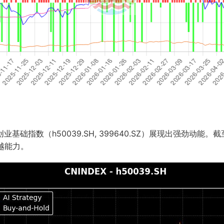
础指数（h50039.SH, 399640.SZ）展现出强劲动能
越能力。