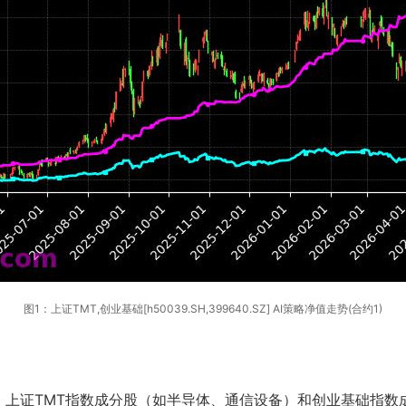
图1：上证TMT,创业基础[h50039.SH,399640.SZ] AI策略净值走势(合约1)
。上证TMT指数成分股（如半导体、通信设备）和创业基础指数