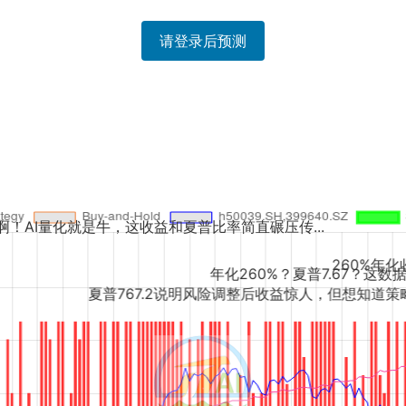
请登录后预测
，这收益和夏普比率简直碾压传...
夏普这么高
260%年化收益？夏普比率767
年化260%？夏普7.67？这数据也太夸张了，样本..
767.2说明风险调整后收益惊人，但想知道策略...
年化260%