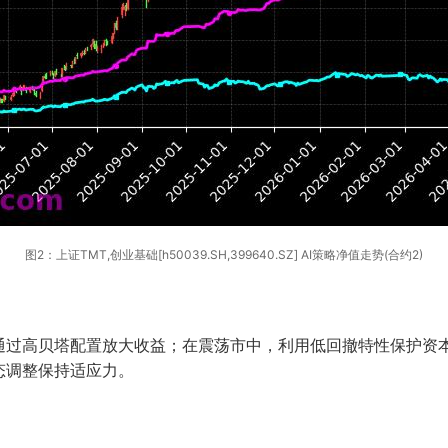
图2：上证TMT,创业基础[h50039.SH,399640.SZ] AI策略净值走势(合约2)
通过高贝塔配置放大收益；在震荡市中，利用低回撤特性保护资
态调整保持适应力。