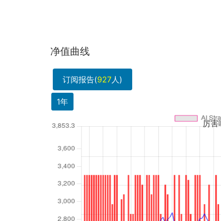
净值曲线
订阅报告(
927
人)
1年
厉害啊！AI量化就是牛
夏普