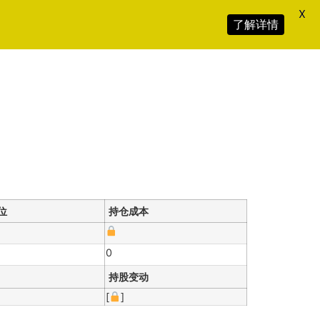
X
了解详情
位
持仓成本
0
持股变动
[
]