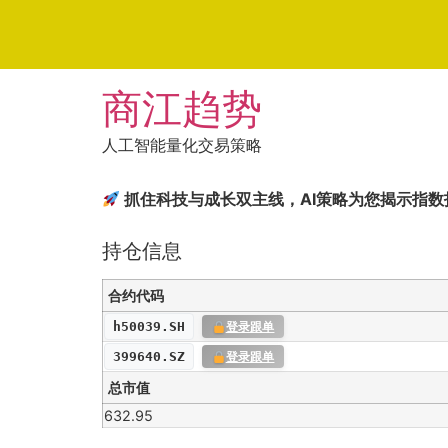
Skip
商江趋势
to
content
人工智能量化交易策略
抓住科技与成长双主线，AI策略为您揭示指
持仓信息
合约代码
h50039.SH
登录跟单
399640.SZ
登录跟单
总市值
632.95