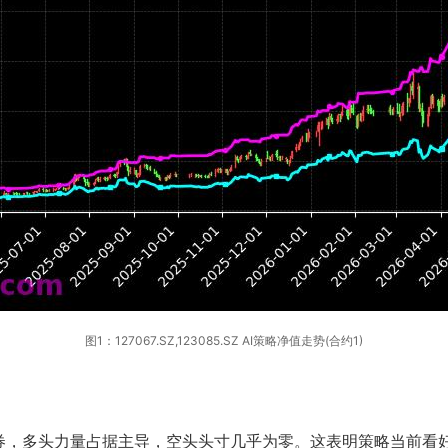
图1：127067.SZ,123085.SZ AI策略净值走势(合约1)
券，多头力量占据主导，空头头寸几乎为零。这表明策略当前看