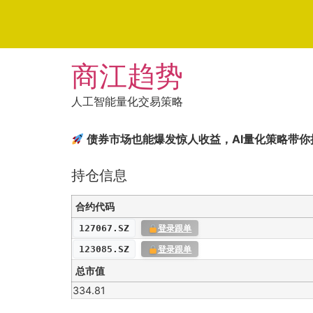
Skip
商江趋势
to
content
人工智能量化交易策略
债券市场也能爆发惊人收益，AI量化策略带你
持仓信息
合约代码
127067.SZ
登录跟单
123085.SZ
登录跟单
总市值
334.81