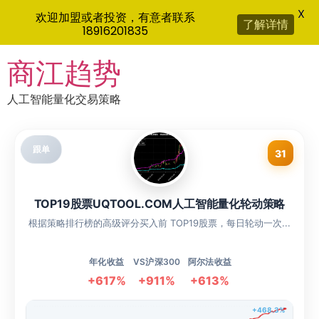
X
欢迎加盟或者投资，有意者联系
了解详情
18916201835
Skip
商江趋势
to
content
人工智能量化交易策略
跟单
31
TOP19股票UQTOOL.COM人工智能量化轮动策略
根据策略排行榜的高级评分买入前 TOP19股票，每日轮动一次...
年化收益
VS沪深300
阿尔法收益
+617%
+911%
+613%
+468.3%