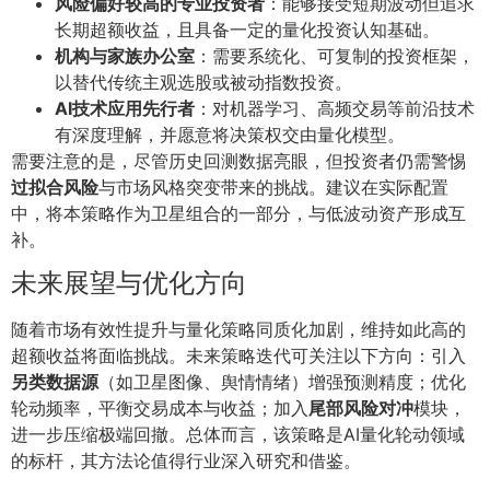
风险偏好较高的专业投资者
：能够接受短期波动但追求
长期超额收益，且具备一定的量化投资认知基础。
机构与家族办公室
：需要系统化、可复制的投资框架，
以替代传统主观选股或被动指数投资。
AI技术应用先行者
：对机器学习、高频交易等前沿技术
有深度理解，并愿意将决策权交由量化模型。
需要注意的是，尽管历史回测数据亮眼，但投资者仍需警惕
过拟合风险
与市场风格突变带来的挑战。建议在实际配置
中，将本策略作为卫星组合的一部分，与低波动资产形成互
补。
未来展望与优化方向
随着市场有效性提升与量化策略同质化加剧，维持如此高的
超额收益将面临挑战。未来策略迭代可关注以下方向：引入
另类数据源
（如卫星图像、舆情情绪）增强预测精度；优化
轮动频率，平衡交易成本与收益；加入
尾部风险对冲
模块，
进一步压缩极端回撤。总体而言，该策略是AI量化轮动领域
的标杆，其方法论值得行业深入研究和借鉴。