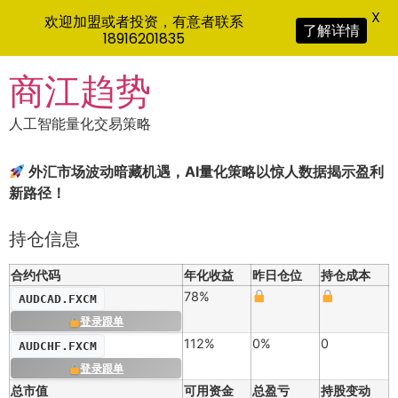
X
欢迎加盟或者投资，有意者联系
了解详情
18916201835
Skip
商江趋势
to
content
人工智能量化交易策略
外汇市场波动暗藏机遇，AI量化策略以惊人数据揭示盈利
新路径！
持仓信息
合约代码
年化收益
昨日仓位
持仓成本
78%
AUDCAD.FXCM
登录跟单
112%
0%
0
AUDCHF.FXCM
登录跟单
总市值
可用资金
总盈亏
持股变动