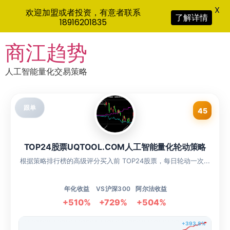
X
欢迎加盟或者投资，有意者联系
了解详情
18916201835
Skip
商江趋势
to
content
人工智能量化交易策略
跟单
45
TOP24股票UQTOOL.COM人工智能量化轮动策略
根据策略排行榜的高级评分买入前 TOP24股票，每日轮动一次...
年化收益
VS沪深300
阿尔法收益
+510%
+729%
+504%
+393.8%