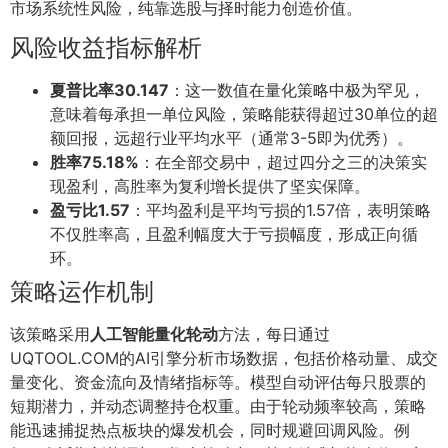
市场系统性风险，纯靠选股与择时能力创造价值。
风险收益指标解析
夏普比率30.147
：这一数值在量化策略中极为罕见，
意味着每承担一单位风险，策略能获得超过30单位的超
额回报，远超行业平均水平（通常3-5即为优秀）。
胜率75.18%
：在全部交易中，超过四分之三的决策实
现盈利，高胜率为复利增长提供了坚实保障。
盈亏比1.57
：平均盈利是平均亏损的1.57倍，表明策略
不仅胜率高，且盈利幅度大于亏损幅度，形成正向循
环。
策略运作机制
该策略采用
人工智能量化轮动
方法，每日通过
UQTOOL.COM的AI引擎分析市场数据，包括价格动量、成交
量变化、资金流向及情绪指标等。模型自动评估每只股票的
短期潜力，并动态调整持仓权重。由于轮动频率较高，策略
能迅速捕捉热点板块的爆发机会，同时规避回调风险。例