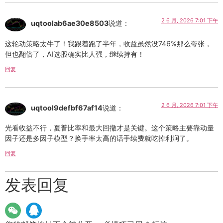
2 6 月, 2026 7:01 下午
uqtoolab6ae30e8503
说道：
这轮动策略太牛了！我跟着跑了半年，收益虽然没746%那么夸张，
但也翻倍了，AI选股确实比人强，继续持有！
回复
2 6 月, 2026 7:01 下午
uqtool9defbf67af14
说道：
光看收益不行，夏普比率和最大回撤才是关键。这个策略主要靠动量
因子还是多因子模型？换手率太高的话手续费就吃掉利润了。
回复
发表回复