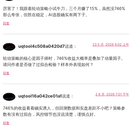
厉害了！我跟着轮动策略小试牛刀，三个月赚了15%，虽然没746%
那么夸张，但胜在稳定，AI选股确实有两下子。
回复
23 5 月, 2026 4:02 上午
uqtool4c508a0420d7
说道：
轮动策略的核心是因子择时，746%收益大概率是叠加了动量因子。
请问作者是否做了过拟合检验？样本外表现如何？
回复
2 6 月, 2026 7:01 下午
uqtool16a042ce01a1
说道：
746%的收益看着确实诱人，但回测数据和实盘差距不小吧？策略参
数有没有过拟合，风控细节也没说清楚，谨慎点好。
回复