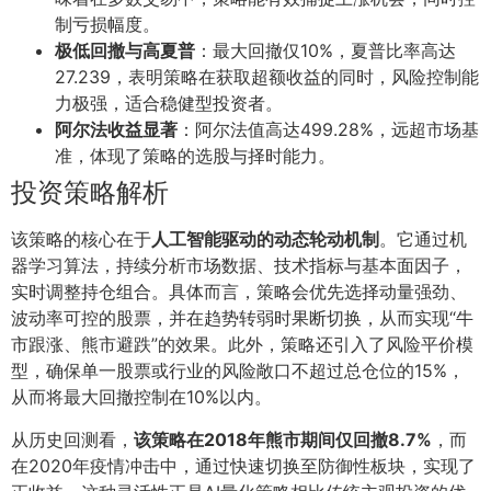
制亏损幅度。
极低回撤与高夏普
：最大回撤仅10%，夏普比率高达
27.239，表明策略在获取超额收益的同时，风险控制能
力极强，适合稳健型投资者。
阿尔法收益显著
：阿尔法值高达499.28%，远超市场基
准，体现了策略的选股与择时能力。
投资策略解析
该策略的核心在于
人工智能驱动的动态轮动机制
。它通过机
器学习算法，持续分析市场数据、技术指标与基本面因子，
实时调整持仓组合。具体而言，策略会优先选择动量强劲、
波动率可控的股票，并在趋势转弱时果断切换，从而实现“牛
市跟涨、熊市避跌”的效果。此外，策略还引入了风险平价模
型，确保单一股票或行业的风险敞口不超过总仓位的15%，
从而将最大回撤控制在10%以内。
从历史回测看，
该策略在2018年熊市期间仅回撤8.7%
，而
在2020年疫情冲击中，通过快速切换至防御性板块，实现了