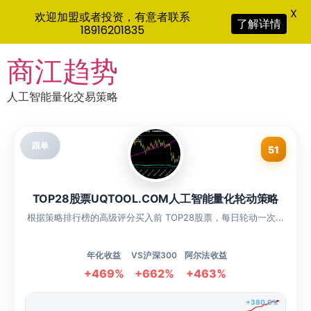
X
欢迎加盟或者投资，有意者联系
了解详情
18916201835
Skip
商江趋势
to
content
人工智能量化交易策略
跟单
51
TOP28股票UQTOOL.COM人工智能量化轮动策略
根据策略排行榜的高级评分买入前 TOP28股票，每日轮动一次...
年化收益
VS沪深300
阿尔法收益
+469%
+662%
+463%
+380.0%